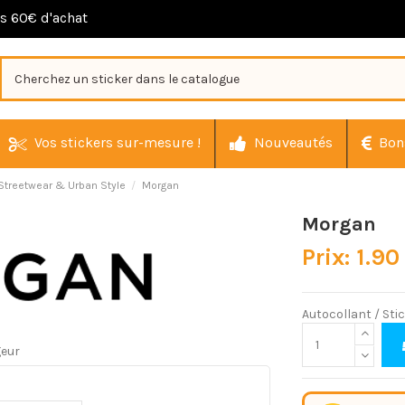
ès 60€ d'achat
Vos stickers sur-mesure !
Nouveautés
Bon
Streetwear & Urban Style
Morgan
Morgan
Prix: 1.90
Autocollant / Sti
geur