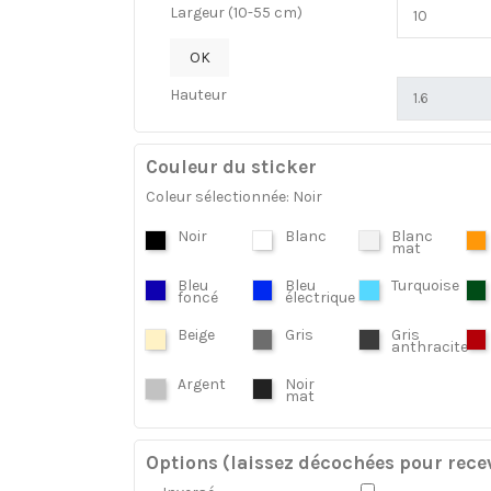
Largeur (10-55 cm)
OK
Hauteur
Couleur du sticker
Coleur sélectionnée: Noir
Noir
Blanc
Blanc
mat
Bleu
Bleu
Turquoise
foncé
électrique
Beige
Gris
Gris
anthracite
Argent
Noir
mat
Options (laissez décochées pour recev