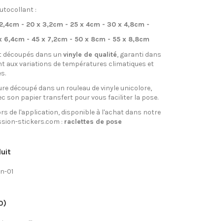
utocollant :
x 2,4cm - 20 x 3,2cm - 25 x 4cm - 30 x 4,8cm -
x 6,4cm - 45 x 7,2cm - 50 x 8cm - 55 x 8,8cm
t découpés dans un
vinyle de qualité
, garanti dans
nt aux variations de températures climatiques et
s.
re découpé dans un rouleau de vinyle unicolore,
ec son papier transfert pour vous faciliter la pose.
rs de l'application, disponible à l'achat dans notre
sion-stickers.com :
raclettes de pose
uit
n-01
0)