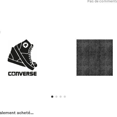
Pas de commentai
:
galement acheté...