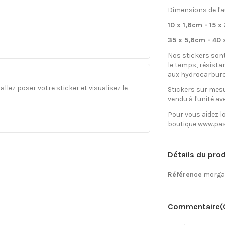
Dimensions de l'a
10 x 1,6cm - 15 
35 x 5,6cm - 40 
Nos stickers son
le temps, résista
aux hydrocarbure
llez poser votre sticker et visualisez le
Stickers sur mesu
vendu à l'unité av
Pour vous aidez lo
boutique www.pas
Détails du prod
Référence
morga
Commentaire
(