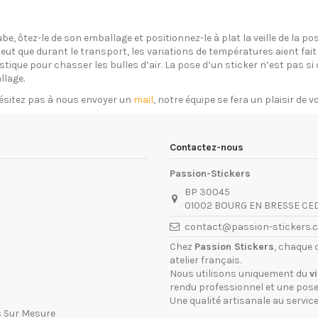
ube, ôtez-le de son emballage et positionnez-le à plat la veille de la 
eut que durant le transport, les variations de températures aient fait 
plastique pour chasser les bulles d’air. La pose d’un sticker n’est pas 
llage.
ésitez pas à nous envoyer un
mail
, notre équipe se fera un plaisir de 
Contactez-nous
Passion-Stickers
BP 30045
01002 BOURG EN BRESSE CE
contact@passion-stickers.
Chez
Passion Stickers
, chaque 
atelier français.
Nous utilisons uniquement du
v
rendu professionnel et une pose 
Une qualité artisanale au service
s Sur Mesure