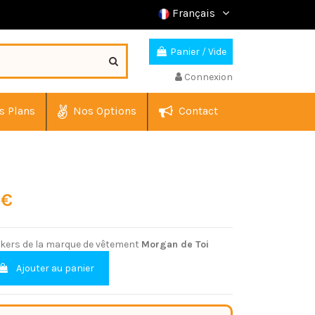
Français
Panier
/
Vide
Connexion
s Plans
Nos Options
Contact
 €
ckers de la marque de vêtement
Morgan de Toi
Ajouter au panier