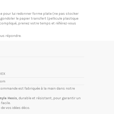
pose pour lui redonner forme plate (ne pas stocker
gondoler le papier transfert (pellicule plastique
si compliqué, prenez votre temps et référez-vous
vous répondre.
DEX
com
commande est fabriquée à la main dans notre
inyle Hexis
, durable et résistant, pour garantir un
facile.
 de vos idées déco.