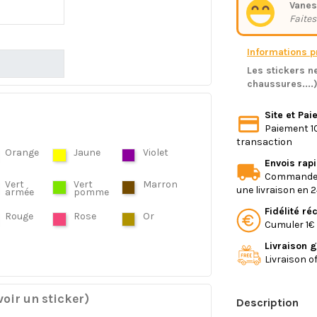
Vanes
Faites
Informations pr
Les stickers ne
chaussures....
Site et Pa
Paiement 10
transaction
Orange
Jaune
Violet
Envois rap
Commande e
Vert
Vert
Marron
une livraison en 
armée
pomme
Fidélité r
Rouge
Rose
Or
Cumuler 1€ 
Livraison g
Livraison o
oir un sticker)
Description