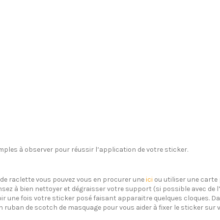
ples à observer pour réussir l’application de votre sticker.
s de raclette vous pouvez vous en procurer une
ici
ou utiliser une carte 
sez à bien nettoyer et dégraisser votre support (si possible avec de 
oir une fois votre sticker posé faisant apparaitre quelques cloques. Dan
un ruban de scotch de masquage pour vous aider à fixer le sticker sur 