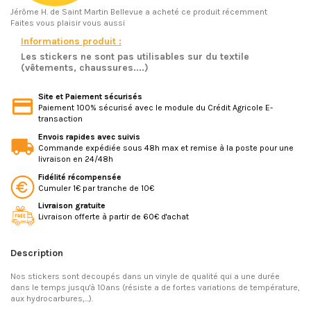
Jérôme H.
de Saint Martin Bellevue a acheté ce produit récemment
Faites vous plaisir vous aussi
Informations produit :
Les stickers ne sont pas utilisables sur du textile
(vêtements, chaussures....)
Site et Paiement sécurisés
Paiement 100% sécurisé avec le module du Crédit Agricole E-
transaction
Envois rapides avec suivis
Commande expédiée sous 48h max et remise à la poste pour une
livraison en 24/48h
Fidélité récompensée
Cumuler 1€ par tranche de 10€
Livraison gratuite
Livraison offerte à partir de 60€ d'achat
Description
Nos stickers sont decoupés dans un vinyle de qualité qui a une durée
dans le temps jusqu'à 10ans (résiste a de fortes variations de température,
aux hydrocarbures,...).