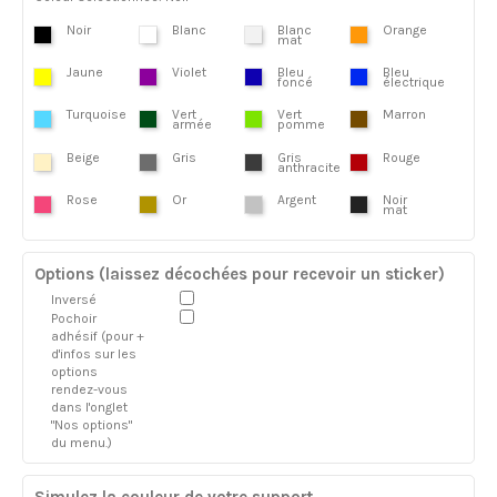
Noir
Blanc
Blanc
Orange
mat
Jaune
Violet
Bleu
Bleu
foncé
électrique
Turquoise
Vert
Vert
Marron
armée
pomme
Beige
Gris
Gris
Rouge
anthracite
Rose
Or
Argent
Noir
mat
Options (laissez décochées pour recevoir un sticker)
Inversé
Pochoir
adhésif (pour +
d'infos sur les
options
rendez-vous
dans l'onglet
"Nos options"
du menu.)
Simulez la couleur de votre support