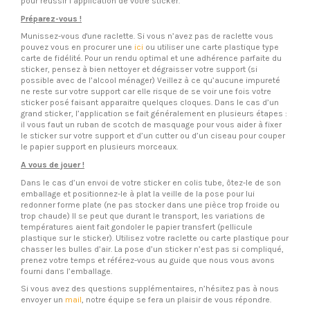
pour réussir l’application de votre sticker.
Préparez-vous !
Munissez-vous d'une raclette. Si vous n’avez pas de raclette vous
pouvez vous en procurer une
ici
ou utiliser une carte plastique type
carte de fidélité. Pour un rendu optimal et une adhérence parfaite du
sticker, pensez à bien nettoyer et dégraisser votre support (si
possible avec de l’alcool ménager) Veillez à ce qu’aucune impureté
ne reste sur votre support car elle risque de se voir une fois votre
sticker posé faisant apparaitre quelques cloques. Dans le cas d’un
grand sticker, l’application se fait généralement en plusieurs étapes :
il vous faut un ruban de scotch de masquage pour vous aider à fixer
le sticker sur votre support et d’un cutter ou d’un ciseau pour couper
le papier support en plusieurs morceaux.
A vous de jouer !
Dans le cas d’un envoi de votre sticker en colis tube, ôtez-le de son
emballage et positionnez-le à plat la veille de la pose pour lui
redonner forme plate (ne pas stocker dans une pièce trop froide ou
trop chaude) Il se peut que durant le transport, les variations de
températures aient fait gondoler le papier transfert (pellicule
plastique sur le sticker). Utilisez votre raclette ou carte plastique pour
chasser les bulles d’air. La pose d’un sticker n’est pas si compliqué,
prenez votre temps et référez-vous au guide que nous vous avons
fourni dans l’emballage.
Si vous avez des questions supplémentaires, n’hésitez pas à nous
envoyer un
mail
, notre équipe se fera un plaisir de vous répondre.