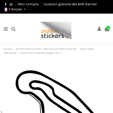
Mon compte
Livraison gratuite dès 60€ d'achat
Français
0
Accueil
Stickers Auto & Moto – Déco Voiture, Moto & Racing
Esprit Sport
Mécanique
Tracé Circuit F1 Nevers Magny-Cours