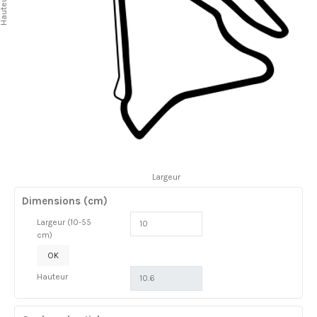
auteur
Largeur
Dimensions (cm)
Largeur (10-55
cm)
OK
Hauteur