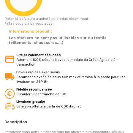
Didier M.
de Viplaix a acheté ce produit récemment
Faites vous plaisir vous aussi
Informations produit :
Les stickers ne sont pas utilisables sur du textile
(vêtements, chaussures....)
Site et Paiement sécurisés
Paiement 100% sécurisé avec le module du Crédit Agricole E-
transaction
Envois rapides avec suivis
Commande expédiée sous 48h max et remise à la poste pour une
livraison en 24/48h
Fidélité récompensée
Cumuler 1€ par tranche de 10€
Livraison gratuite
Livraison offerte à partir de 60€ d'achat
Description
Retrouvez dans cette catégorie tous les stickers et autocollants liés aux