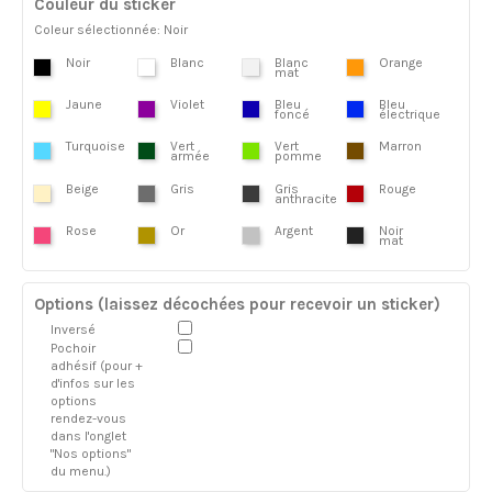
Couleur du sticker
Coleur sélectionnée: Noir
Noir
Blanc
Blanc
Orange
mat
Jaune
Violet
Bleu
Bleu
foncé
électrique
Turquoise
Vert
Vert
Marron
armée
pomme
Beige
Gris
Gris
Rouge
anthracite
Rose
Or
Argent
Noir
mat
Options (laissez décochées pour recevoir un sticker)
Inversé
Pochoir
adhésif (pour +
d'infos sur les
options
rendez-vous
dans l'onglet
"Nos options"
du menu.)