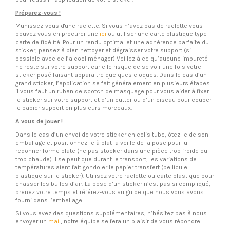
Préparez-vous !
Munissez-vous d'une raclette. Si vous n’avez pas de raclette vous
pouvez vous en procurer une
ici
ou utiliser une carte plastique type
carte de fidélité. Pour un rendu optimal et une adhérence parfaite du
sticker, pensez à bien nettoyer et dégraisser votre support (si
possible avec de l’alcool ménager) Veillez à ce qu’aucune impureté
ne reste sur votre support car elle risque de se voir une fois votre
sticker posé faisant apparaitre quelques cloques. Dans le cas d’un
grand sticker, l’application se fait généralement en plusieurs étapes :
il vous faut un ruban de scotch de masquage pour vous aider à fixer
le sticker sur votre support et d’un cutter ou d’un ciseau pour couper
le papier support en plusieurs morceaux.
A vous de jouer !
Dans le cas d’un envoi de votre sticker en colis tube, ôtez-le de son
emballage et positionnez-le à plat la veille de la pose pour lui
redonner forme plate (ne pas stocker dans une pièce trop froide ou
trop chaude) Il se peut que durant le transport, les variations de
températures aient fait gondoler le papier transfert (pellicule
plastique sur le sticker). Utilisez votre raclette ou carte plastique pour
chasser les bulles d’air. La pose d’un sticker n’est pas si compliqué,
prenez votre temps et référez-vous au guide que nous vous avons
fourni dans l’emballage.
Si vous avez des questions supplémentaires, n’hésitez pas à nous
envoyer un
mail
, notre équipe se fera un plaisir de vous répondre.