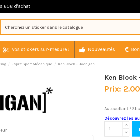
ès 60€ d'achat
Vos stickers sur-mesure !
Nouveautés
Bon
cing
Esprit Sport Mécanique
Ken Block - Hoonigan
Ken Block 
Prix: 2.0
Autocollant / Sti
Découvrez les a
geur