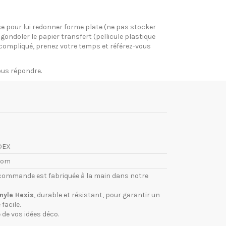
pose pour lui redonner forme plate (ne pas stocker
gondoler le papier transfert (pellicule plastique
si compliqué, prenez votre temps et référez-vous
vous répondre.
DEX
com
commande est fabriquée à la main dans notre
inyle Hexis
, durable et résistant, pour garantir un
facile.
 de vos idées déco.