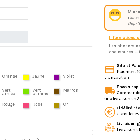
Micha
réce
Déjà 3
Informations pr
Les stickers ne
chaussures....
Site et Pa
Paiement 10
Orange
Jaune
Violet
transaction
Envois rap
Vert
Vert
Marron
Commande e
armée
pomme
une livraison en 
Rouge
Rose
Or
Fidélité r
Cumuler 1€ 
Livraison g
Livraison o