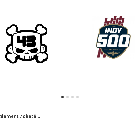
:
galement acheté...