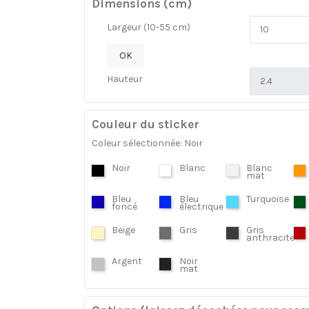
Dimensions (cm)
Largeur (10-55 cm)
OK
Hauteur
Couleur du sticker
Coleur sélectionnée: Noir
Noir
Blanc
Blanc
mat
Bleu
Bleu
Turquoise
foncé
électrique
Beige
Gris
Gris
anthracite
Argent
Noir
mat