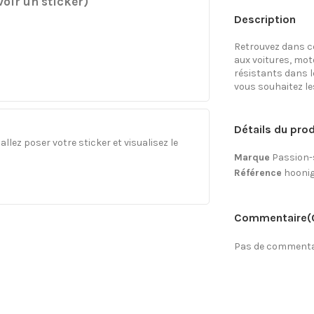
oir un sticker)
Description
Retrouvez dans ce
aux voitures, mo
résistants dans l
vous souhaitez les 
Détails du prod
llez poser votre sticker et visualisez le
Marque
Passion-
Référence
hooni
Commentaire
(
Pas de commentai