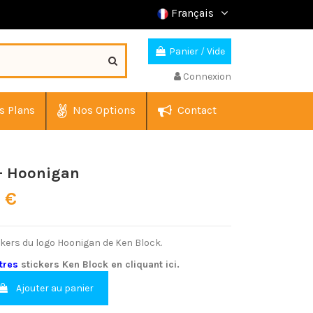
Français
Panier
/
Vide
Connexion
s Plans
Nos Options
Contact
- Hoonigan
0 €
ckers du logo Hoonigan de Ken Block.
utres
stickers Ken Block en cliquant ici.
Ajouter au panier