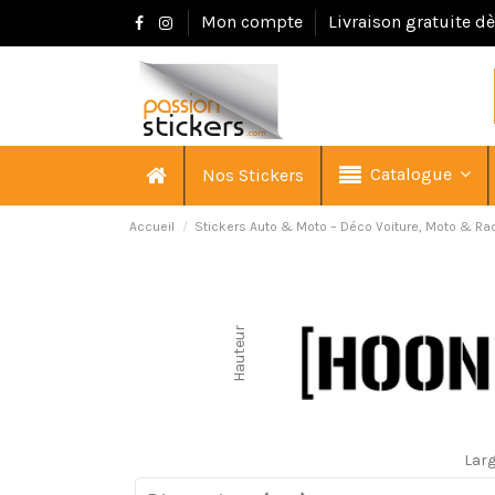
Mon compte
Livraison gratuite d
Catalogue
Nos Stickers
Accueil
Stickers Auto & Moto – Déco Voiture, Moto & Ra
Hauteur
Lar