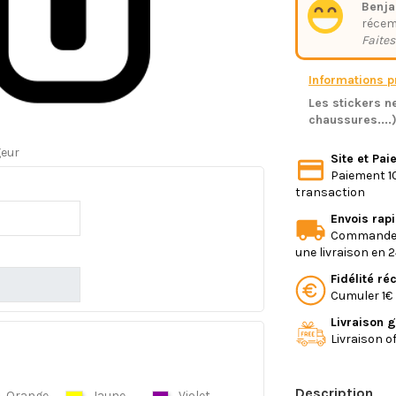
Benja
réce
Faites
Informations pr
Les stickers ne
chaussures....
geur
Site et Pa
Paiement 10
transaction
Envois rap
Commande e
une livraison en 
Fidélité r
Cumuler 1€ 
Livraison g
Livraison o
Description
Orange
Jaune
Violet