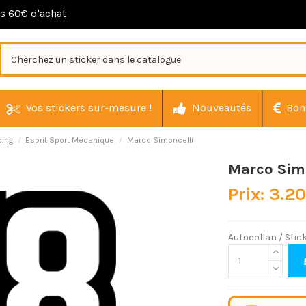
ès 60€ d'achat
Vos stickers sur-mesure !
Nouveautés
Bon
cing
Esprit Sport Mécanique
Marco Simoncelli
Marco Sim
Prix: 3.2
Autocollan / Sti