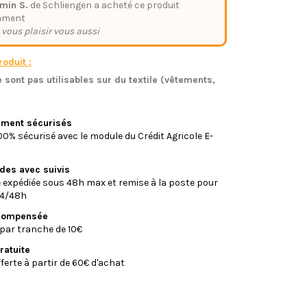
min S.
de Schliengen a acheté ce produit
mment
 vous plaisir vous aussi
oduit :
 sont pas utilisables sur du textile (vêtements,
)
iement sécurisés
0% sécurisé avec le module du Crédit Agricole E-
ides avec suivis
xpédiée sous 48h max et remise à la poste pour
24/48h
écompensée
par tranche de 10€
ratuite
fferte à partir de 60€ d'achat