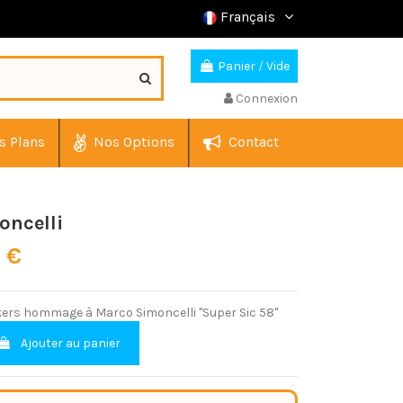
Français
Panier
/
Vide
Connexion
s Plans
Nos Options
Contact
oncelli
0 €
ckers hommage à Marco Simoncelli "Super Sic 58"
Ajouter au panier