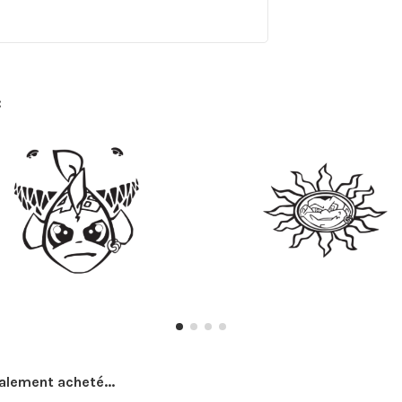
:
galement acheté...