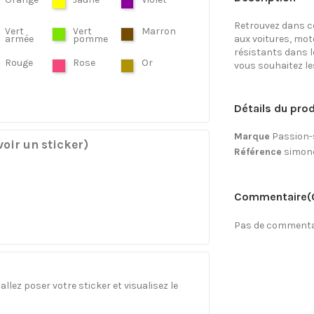
Retrouvez dans ce
Vert
Vert
Marron
armée
pomme
aux voitures, mo
résistants dans l
Rouge
Rose
Or
vous souhaitez les 
Détails du prod
Marque
Passion-
oir un sticker)
Référence
simonc
Commentaire
(
Pas de commentai
llez poser votre sticker et visualisez le