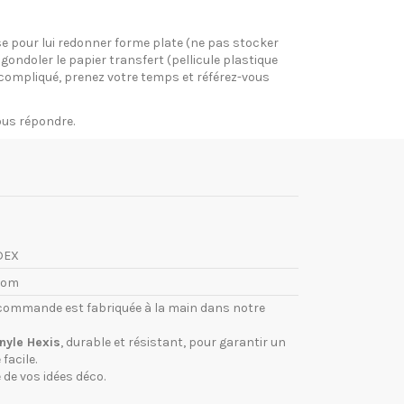
pose pour lui redonner forme plate (ne pas stocker
gondoler le papier transfert (pellicule plastique
si compliqué, prenez votre temps et référez-vous
vous répondre.
DEX
com
commande est fabriquée à la main dans notre
inyle Hexis
, durable et résistant, pour garantir un
facile.
 de vos idées déco.