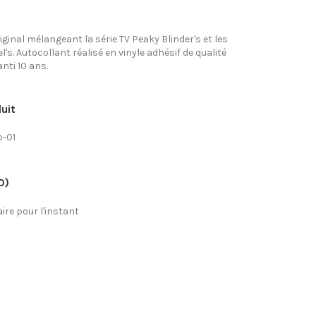
iginal mélangeant la série TV Peaky Blinder's et les
's. Autocollant réalisé en vinyle adhésif de qualité
nti 10 ans.
uit
b-01
0)
re pour l'instant