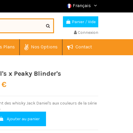
Français
Panier
/
Vide
Connexion
s Plans
Nos Options
Contact
's x Peaky Blinder's
 €
nt des whisky Jack Daniel's aux couleurs de la série
s
Ajouter au panier