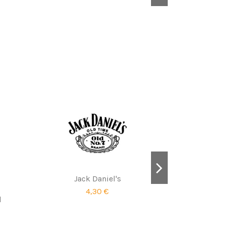
Jack Daniel's
4,30 €
l
Evolution