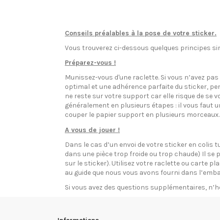
Conseils préalables à la pose de votre sticker.
Vous trouverez ci-dessous quelques principes sim
Préparez-vous !
Munissez-vous d'une raclette. Si vous n’avez pa
optimal et une adhérence parfaite du sticker, pen
ne reste sur votre support car elle risque de se v
généralement en plusieurs étapes : il vous faut 
couper le papier support en plusieurs morceaux.
A vous de jouer !
Dans le cas d’un envoi de votre sticker en colis t
dans une pièce trop froide ou trop chaude) Il se p
sur le sticker). Utilisez votre raclette ou carte 
au guide que nous vous avons fourni dans l’emba
Si vous avez des questions supplémentaires, n’h