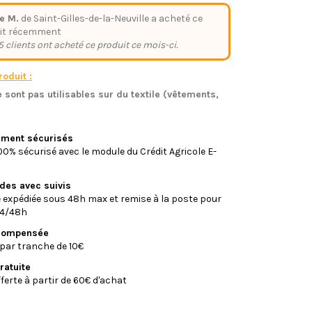
e M.
de Saint-Gilles-de-la-Neuville a acheté ce
it récemment
5 clients ont acheté ce produit ce mois-ci.
oduit :
 sont pas utilisables sur du textile (vêtements,
)
iement sécurisés
0% sécurisé avec le module du Crédit Agricole E-
ides avec suivis
xpédiée sous 48h max et remise à la poste pour
24/48h
écompensée
par tranche de 10€
ratuite
fferte à partir de 60€ d'achat