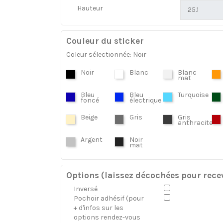
Hauteur
Couleur du sticker
Coleur sélectionnée: Noir
Noir
Blanc
Blanc
mat
Bleu
Bleu
Turquoise
foncé
électrique
Beige
Gris
Gris
anthracite
Argent
Noir
mat
Options (laissez décochées pour recev
Inversé
Pochoir adhésif (pour
+ d'infos sur les
options rendez-vous