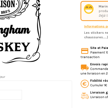
Marin
produ
Déjà 1
Informations pr
Les stickers ne
chaussures....
Site et Pa
Paiement 10
transaction
Envois rap
Commande e
une livraison en 
geur
Fidélité r
Cumuler 1€ 
Livraison g
Livraison o