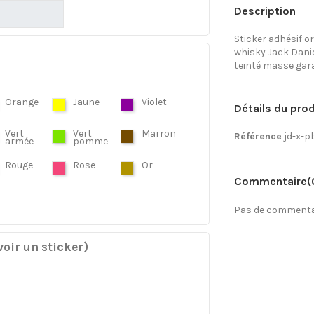
Description
Sticker adhésif or
whisky Jack Daniel
teinté masse gara
Orange
Jaune
Violet
Détails du prod
Vert
Vert
Marron
Référence
jd-x-p
armée
pomme
Rouge
Rose
Or
Commentaire
(
Pas de commentai
oir un sticker)