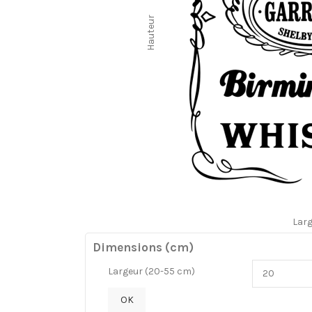
Hauteur
Lar
Dimensions (cm)
Largeur (20-55 cm)
OK