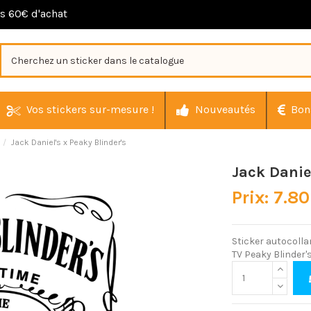
ès 60€ d'achat
Vos stickers sur-mesure !
Nouveautés
Bon
Jack Daniel's x Peaky Blinder's
Jack Daniel
Prix: 7.80
Sticker autocolla
TV Peaky Blinder'