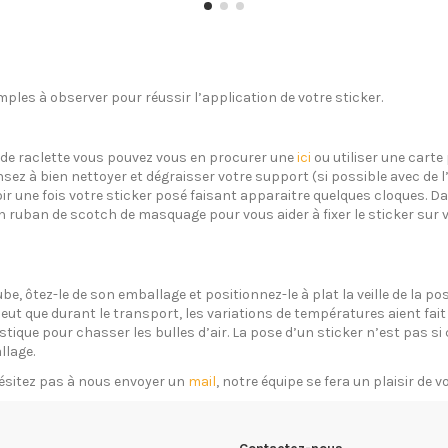
ples à observer pour réussir l’application de votre sticker.
s de raclette vous pouvez vous en procurer une
ici
ou utiliser une carte 
sez à bien nettoyer et dégraisser votre support (si possible avec de 
oir une fois votre sticker posé faisant apparaitre quelques cloques. Dan
un ruban de scotch de masquage pour vous aider à fixer le sticker sur 
ube, ôtez-le de son emballage et positionnez-le à plat la veille de la 
eut que durant le transport, les variations de températures aient fait 
plastique pour chasser les bulles d’air. La pose d’un sticker n’est pas 
llage.
ésitez pas à nous envoyer un
mail
, notre équipe se fera un plaisir de 