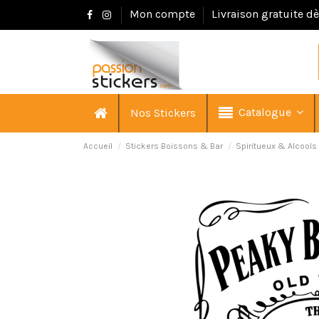
Mon compte
Livraison gratuite d
Catalogue
Nos Stickers
Accueil
Stickers Boissons & Bar
Spiritueux & Alcools