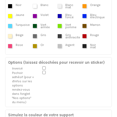
Noir
Blanc
Blanc
Orange
mat
Jaune
Violet
Bleu
Bleu
foncé
électrique
Turquoise
Vert
Vert
Marron
armée
pomme
Beige
Gris
Gris
Rouge
anthracite
Rose
Or
Argent
Noir
mat
Options (laissez décochées pour recevoir un sticker)
Inversé
Pochoir
adhésif (pour +
d'infos sur les
options
rendez-vous
dans l'onglet
"Nos options"
du menu.)
Simulez la couleur de votre support