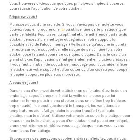
Vous trouverez ci-dessous quelques principes simples à observer
pour réussir l’application de votre sticker.
Préparez-vous !
Munissez-vous d'une raclette. Si vous n’avez pas de raclette vous
pouvez vous en procurer une
ici
ou utiliser une carte plastique type
carte de fidélité. Pour un rendu optimal et une adhérence parfaite du
sticker, pensez à bien nettoyer et dégraisser votre support (si
possible avec de l’alcool ménager) Veillez à ce qu’aucune impureté
ne reste sur votre support car elle risque de se voir une fois votre
sticker posé faisant apparaitre quelques cloques. Dans le cas d’un
grand sticker, l’application se fait généralement en plusieurs étapes :
il vous faut un ruban de scotch de masquage pour vous aider à fixer
le sticker sur votre support et d’un cutter ou d’un ciseau pour couper
le papier support en plusieurs morceaux.
A vous de jouer !
Dans le cas d’un envoi de votre sticker en colis tube, ôtez-le de son
emballage et positionnez-le à plat la veille de la pose pour lui
redonner forme plate (ne pas stocker dans une pièce trop froide ou
trop chaude) Il se peut que durant le transport, les variations de
températures aient fait gondoler le papier transfert (pellicule
plastique sur le sticker). Utilisez votre raclette ou carte plastique pour
chasser les bulles d’air. La pose d’un sticker n’est pas si compliqué,
prenez votre temps et référez-vous au guide que nous vous avons
fourni dans l’emballage.
Si vous avez des questions supplémentaires, n’hésitez pas à nous