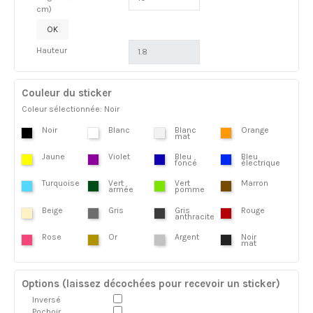
cm)
OK
Hauteur
Couleur du sticker
Coleur sélectionnée: Noir
Noir
Blanc
Blanc
Orange
mat
Jaune
Violet
Bleu
Bleu
foncé
électrique
Turquoise
Vert
Vert
Marron
armée
pomme
Beige
Gris
Gris
Rouge
anthracite
Rose
Or
Argent
Noir
mat
Options (laissez décochées pour recevoir un sticker)
Inversé
Pochoir