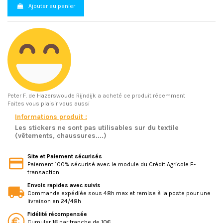
Ajouter au panier
Peter F.
de Hazerswoude Rijndijk a acheté ce produit récemment
Faites vous plaisir vous aussi
Informations produit :
Les stickers ne sont pas utilisables sur du textile
(vêtements, chaussures....)
Site et Paiement sécurisés
Paiement 100% sécurisé avec le module du Crédit Agricole E-
transaction
Envois rapides avec suivis
Commande expédiée sous 48h max et remise à la poste pour une
livraison en 24/48h
Fidélité récompensée
Cumuler 1€ par tranche de 10€