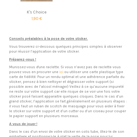
K's Choice
1,90 €
Conseils préalables à la pose de votre sticker.
Vous trouverez ci-dessous quelques principes simples à observer
pour réussir l’application de votre sticker.
Préparez-vous !
Munissez-vous d'une raclette. Si vous n’avez pas de raclette vous
pouvez vous en procurer une
ici
ou utiliser une carte plastique type
carte de fidélité. Pour un rendu optimal et une adhérence parfaite du
sticker, pensez à bien nettoyer et dégraisser votre support (si
possible avec de l’alcool ménager) Veillez à ce qu’aucune impureté
ne reste sur votre support car elle risque de se voir une fois votre
sticker posé faisant apparaitre quelques cloques. Dans le cas d’un
grand sticker, l’application se fait généralement en plusieurs étapes :
il vous faut un ruban de scotch de masquage pour vous aider à fixer
le sticker sur votre support et d’un cutter ou d’un ciseau pour couper
le papier support en plusieurs morceaux.
A vous de jouer !
Dans le cas d’un envoi de votre sticker en colis tube, ôtez-le de son
emballage et positionnez-le à plat la veille de la pose pour lui