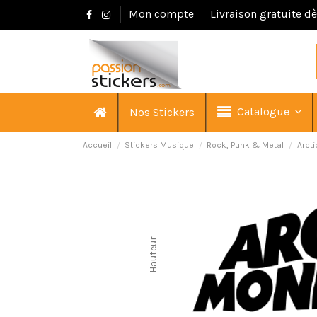
Mon compte
Livraison gratuite d
Catalogue
Nos Stickers
Accueil
Stickers Musique
Rock, Punk & Metal
Arct
Hauteur