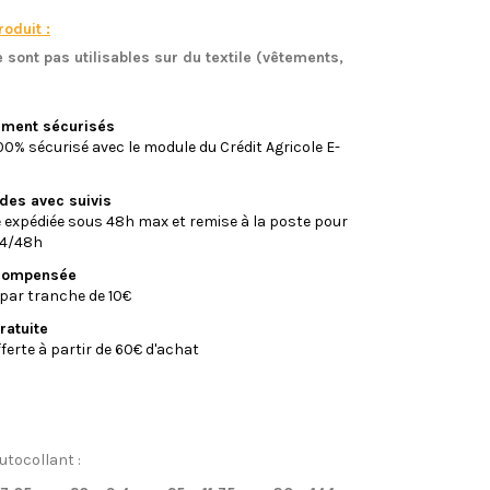
oduit :
 sont pas utilisables sur du textile (vêtements,
)
iement sécurisés
0% sécurisé avec le module du Crédit Agricole E-
ides avec suivis
xpédiée sous 48h max et remise à la poste pour
24/48h
écompensée
par tranche de 10€
ratuite
fferte à partir de 60€ d'achat
utocollant :