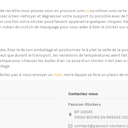
s de raclette vous pouvez vous en procurer une
ici
ou utiliser une carte 
sez à bien nettoyer et dégraisser votre support (si possible avec de 
oir une fois votre sticker posé faisant apparaitre quelques cloques. Dan
un ruban de scotch de masquage pour vous aider à fixer le sticker sur 
ube, ôtez-le de son emballage et positionnez-le à plat la veille de la 
eut que durant le transport, les variations de températures aient fait 
plastique pour chasser les bulles d’air. La pose d’un sticker n’est pas 
llage.
ésitez pas à nous envoyer un
mail
, notre équipe se fera un plaisir de 
Contactez-nous
Passion-Stickers
BP 30045
01002 BOURG EN BRESSE CE
contact@passion-stickers.