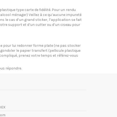
plastique type carte de fidélité. Pour un rendu
l’alcool ménager) Veillez à ce qu’aucune impureté
s le cas d’un grand sticker, l’application se fait
votre support et d’un cutter ou d’un ciseau pour
pose pour lui redonner forme plate (ne pas stocker
gondoler le papier transfert (pellicule plastique
si compliqué, prenez votre temps et référez-vous
vous répondre.
DEX
com