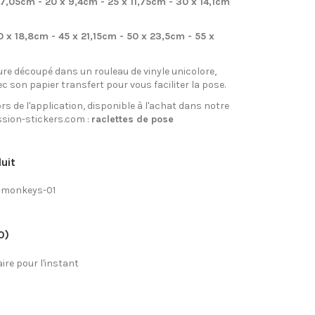
 7,05cm - 20 x 9,4cm - 25 x 11,75cm - 30 x 14,1cm
0 x 18,8cm - 45 x 21,15cm - 50 x 23,5cm - 55 x
re découpé dans un rouleau de vinyle unicolore,
ec son papier transfert pour vous faciliter la pose.
rs de l'application, disponible à l'achat dans notre
sion-stickers.com :
raclettes de pose
uit
c-monkeys-01
0)
re pour l'instant