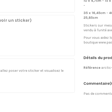
10 x 4,7cm - 15 x
-
35 x 16,45cm - 4
25,85cm
oir un sticker)
Stickers sur mesu
vendu à l'unité av
Pour vous aidez lo
boutique www.pas
Détails du prod
Référence
arcti
llez poser votre sticker et visualisez le
Commentaire
(
Pas de commentai