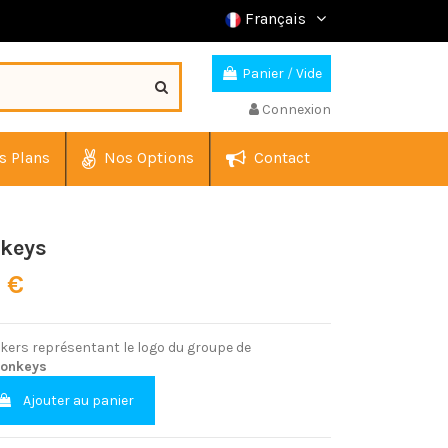
Français
Panier
/
Vide
Connexion
s Plans
Nos Options
Contact
nkeys
0 €
ckers représentant le logo du groupe de
Monkeys
Ajouter au panier