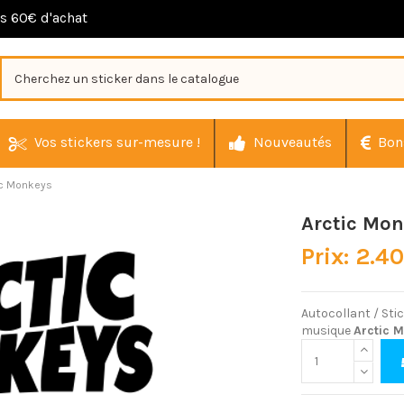
ès 60€ d'achat
Vos stickers sur-mesure !
Nouveautés
Bon
ic Monkeys
Arctic Mo
Prix: 2.4
Autocollant / Sti
musique
Arctic 