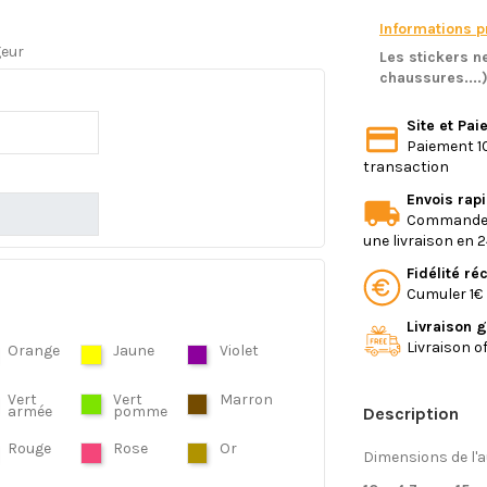
Informations pr
geur
Les stickers ne
chaussures....
Site et Pa
Paiement 10
transaction
Envois rap
Commande e
une livraison en 
Fidélité r
Cumuler 1€ 
Livraison g
Livraison o
Orange
Jaune
Violet
Vert
Vert
Marron
armée
pomme
Description
Rouge
Rose
Or
Dimensions de l'a