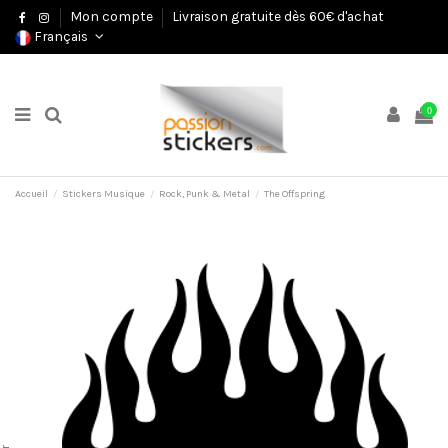
Mon compte
Livraison gratuite dès 60€ d'achat
Français
0
Accueil
Stickers Musique
Rock, Punk & Metal
The Offspring