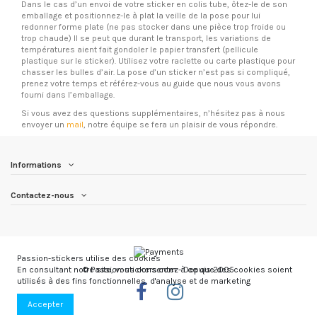
Dans le cas d’un envoi de votre sticker en colis tube, ôtez-le de son
emballage et positionnez-le à plat la veille de la pose pour lui
redonner forme plate (ne pas stocker dans une pièce trop froide ou
trop chaude) Il se peut que durant le transport, les variations de
températures aient fait gondoler le papier transfert (pellicule
plastique sur le sticker). Utilisez votre raclette ou carte plastique pour
chasser les bulles d’air. La pose d’un sticker n’est pas si compliqué,
prenez votre temps et référez-vous au guide que nous vous avons
fourni dans l’emballage.
Si vous avez des questions supplémentaires, n’hésitez pas à nous
envoyer un
mail
, notre équipe se fera un plaisir de vous répondre.
Informations
Contactez-nous
Passion-stickers utilise des cookies
En consultant notre site, vous consentez à ce que des cookies soient
© Passion-stickers.com - Depuis 2005
utilisés à des fins fonctionnelles, d'analyse et de marketing
Accepter