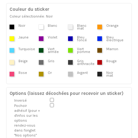
Couleur du sticker
Coleur sélectionnée: Noir
Noir
Blanc
Blanc
Orange
mat
Jaune
Violet
Bleu
Bleu
foncé
électrique
Turquoise
Vert
Vert
Marron
armée
pomme
Beige
Gris
Gris
Rouge
anthracite
Rose
Or
Argent
Noir
mat
Options (laissez décochées pour recevoir un sticker)
Inversé
Pochoir
adhésif (pour +
d'infos sur les
options
rendez-vous
dans l'onglet
"Nos options"