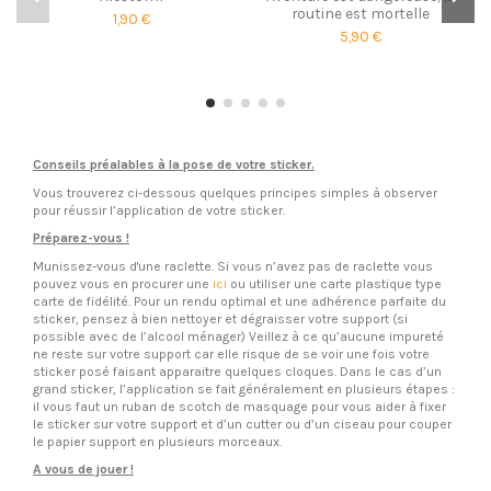
routine est mortelle
1,90 €
5,90 €
Conseils préalables à la pose de votre sticker.
Vous trouverez ci-dessous quelques principes simples à observer
pour réussir l’application de votre sticker.
Préparez-vous !
Munissez-vous d'une raclette. Si vous n’avez pas de raclette vous
pouvez vous en procurer une
ici
ou utiliser une carte plastique type
carte de fidélité. Pour un rendu optimal et une adhérence parfaite du
sticker, pensez à bien nettoyer et dégraisser votre support (si
possible avec de l’alcool ménager) Veillez à ce qu’aucune impureté
ne reste sur votre support car elle risque de se voir une fois votre
sticker posé faisant apparaitre quelques cloques. Dans le cas d’un
grand sticker, l’application se fait généralement en plusieurs étapes :
il vous faut un ruban de scotch de masquage pour vous aider à fixer
le sticker sur votre support et d’un cutter ou d’un ciseau pour couper
le papier support en plusieurs morceaux.
A vous de jouer !