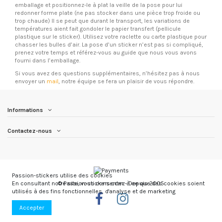
emballage et positionnez-le à plat la veille de la pose pour lui
redonner forme plate (ne pas stocker dans une pièce trop froide ou
trop chaude) Il se peut que durant le transport, les variations de
températures aient fait gondoler le papier transfert (pellicule
plastique sur le sticker). Utilisez votre raclette ou carte plastique pour
chasser les bulles d’air. La pose d’un sticker n’est pas si compliqué,
prenez votre temps et référez-vous au guide que nous vous avons
fourni dans l’emballage.
Si vous avez des questions supplémentaires, n’hésitez pas à nous
envoyer un
mail
, notre équipe se fera un plaisir de vous répondre.
Informations
Contactez-nous
Passion-stickers utilise des cookies
© Passion-stickers.com - Depuis 2005
En consultant notre site, vous consentez à ce que des cookies soient
utilisés à des fins fonctionnelles, d'analyse et de marketing
Accepter