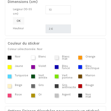
Dimensions (cm)
Largeur (10-55
cm)
OK
Hauteur
Couleur du sticker
Coleur sélectionnée: Noir
Noir
Blanc
Blanc
Orange
mat
Jaune
Violet
Bleu
Bleu
foncé
électrique
Turquoise
Vert
Vert
Marron
armée
pomme
Beige
Gris
Gris
Rouge
anthracite
Rose
Or
Argent
Noir
mat
Options (laissez décochées pour recevoir un sticker)