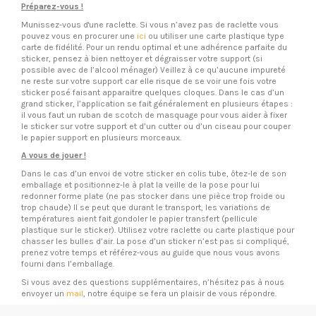
Préparez-vous !
Munissez-vous d'une raclette. Si vous n’avez pas de raclette vous
pouvez vous en procurer une
ici
ou utiliser une carte plastique type
carte de fidélité. Pour un rendu optimal et une adhérence parfaite du
sticker, pensez à bien nettoyer et dégraisser votre support (si
possible avec de l’alcool ménager) Veillez à ce qu’aucune impureté
ne reste sur votre support car elle risque de se voir une fois votre
sticker posé faisant apparaitre quelques cloques. Dans le cas d’un
grand sticker, l’application se fait généralement en plusieurs étapes :
il vous faut un ruban de scotch de masquage pour vous aider à fixer
le sticker sur votre support et d’un cutter ou d’un ciseau pour couper
le papier support en plusieurs morceaux.
A vous de jouer !
Dans le cas d’un envoi de votre sticker en colis tube, ôtez-le de son
emballage et positionnez-le à plat la veille de la pose pour lui
redonner forme plate (ne pas stocker dans une pièce trop froide ou
trop chaude) Il se peut que durant le transport, les variations de
températures aient fait gondoler le papier transfert (pellicule
plastique sur le sticker). Utilisez votre raclette ou carte plastique pour
chasser les bulles d’air. La pose d’un sticker n’est pas si compliqué,
prenez votre temps et référez-vous au guide que nous vous avons
fourni dans l’emballage.
Si vous avez des questions supplémentaires, n’hésitez pas à nous
envoyer un
mail
, notre équipe se fera un plaisir de vous répondre.