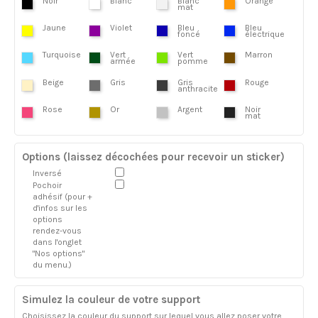
Noir
Blanc
Blanc
Orange
mat
Jaune
Violet
Bleu
Bleu
foncé
électrique
Turquoise
Vert
Vert
Marron
armée
pomme
Beige
Gris
Gris
Rouge
anthracite
Rose
Or
Argent
Noir
mat
Options (laissez décochées pour recevoir un sticker)
Inversé
Pochoir
adhésif (pour +
d'infos sur les
options
rendez-vous
dans l'onglet
"Nos options"
du menu.)
Simulez la couleur de votre support
Choisissez la couleur du support sur lequel vous allez poser votre