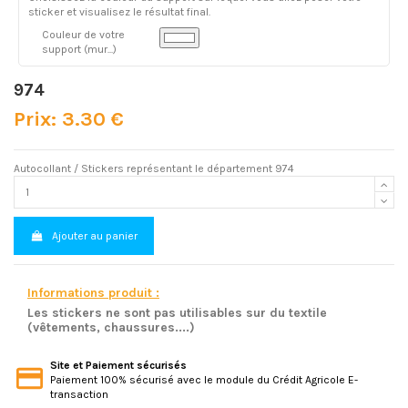
sticker et visualisez le résultat final.
Couleur de votre
support (mur...)
974
Prix: 3.30 €
Autocollant / Stickers représentant le département 974
Ajouter au panier
Informations produit :
Les stickers ne sont pas utilisables sur du textile
(vêtements, chaussures....)
Site et Paiement sécurisés
Paiement 100% sécurisé avec le module du Crédit Agricole E-
transaction