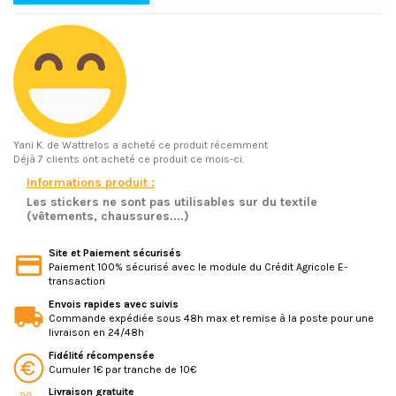
Yani K.
de Wattrelos a acheté ce produit récemment
Déjà 7 clients ont acheté ce produit ce mois-ci.
Informations produit :
Les stickers ne sont pas utilisables sur du textile
(vêtements, chaussures....)
Site et Paiement sécurisés
Paiement 100% sécurisé avec le module du Crédit Agricole E-
transaction
Envois rapides avec suivis
Commande expédiée sous 48h max et remise à la poste pour une
livraison en 24/48h
Fidélité récompensée
Cumuler 1€ par tranche de 10€
Livraison gratuite