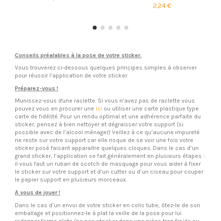
2,24 €
Conseils préalables à la pose de votre sticker.
Vous trouverez ci-dessous quelques principes simples à observer
pour réussir l’application de votre sticker.
Préparez-vous !
Munissez-vous d'une raclette. Si vous n’avez pas de raclette vous
pouvez vous en procurer une
ici
ou utiliser une carte plastique type
carte de fidélité. Pour un rendu optimal et une adhérence parfaite du
sticker, pensez à bien nettoyer et dégraisser votre support (si
possible avec de l’alcool ménager) Veillez à ce qu’aucune impureté
ne reste sur votre support car elle risque de se voir une fois votre
sticker posé faisant apparaitre quelques cloques. Dans le cas d’un
grand sticker, l’application se fait généralement en plusieurs étapes :
il vous faut un ruban de scotch de masquage pour vous aider à fixer
le sticker sur votre support et d’un cutter ou d’un ciseau pour couper
le papier support en plusieurs morceaux.
A vous de jouer !
Dans le cas d’un envoi de votre sticker en colis tube, ôtez-le de son
emballage et positionnez-le à plat la veille de la pose pour lui
redonner forme plate (ne pas stocker dans une pièce trop froide ou