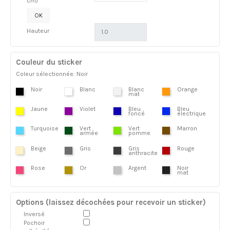
cm)
OK
Hauteur
Couleur du sticker
Coleur sélectionnée: Noir
Noir
Blanc
Blanc
Orange
mat
Jaune
Violet
Bleu
Bleu
foncé
électrique
Turquoise
Vert
Vert
Marron
armée
pomme
Beige
Gris
Gris
Rouge
anthracite
Rose
Or
Argent
Noir
mat
Options (laissez décochées pour recevoir un sticker)
Inversé
Pochoir