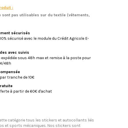
oduit :
 sont pas utilisables sur du textile (vêtements,
)
iement sécurisés
0% sécurisé avec le module du Crédit Agricole E-
ides avec suivis
xpédiée sous 48h max et remise à la poste pour
24/48h
écompensée
par tranche de 10€
ratuite
fferte à partir de 60€ d'achat
tte catégorie tous les stickers et autocollants liés
tos et sports mécaniques. Nos stickers sont