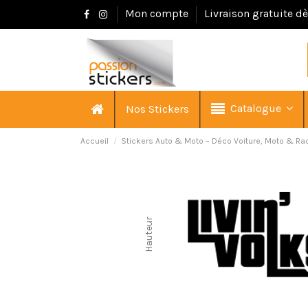
Mon compte
Livraison gratuite d
Catalogue
Nos Stickers
Accueil
Stickers Auto & Moto – Déco Voiture, Moto & Ra
Hauteur