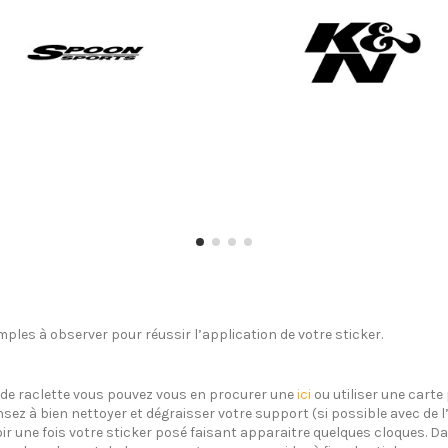
ples à observer pour réussir l’application de votre sticker.
s de raclette vous pouvez vous en procurer une
ici
ou utiliser une carte 
sez à bien nettoyer et dégraisser votre support (si possible avec de 
oir une fois votre sticker posé faisant apparaitre quelques cloques. Dan