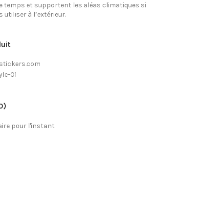
e temps et supportent les aléas climatiques si
utiliser à l’extérieur.
uit
stickers.com
yle-01
0)
re pour l'instant