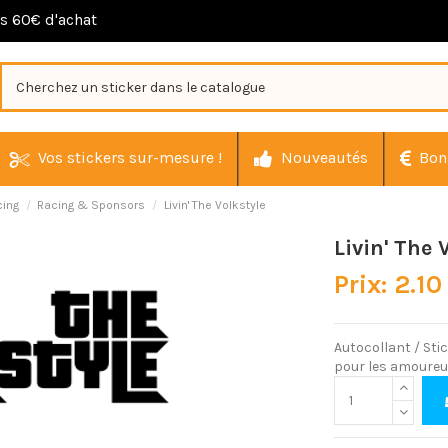
ès 60€ d'achat
Vos stickers sur-mesure !
Nouveautés
Bon
cing
Racing & Sponsors
Livin' The Volkstyle
Livin' The 
Prix: 2.10
Autocollant / Sti
pour les amoureu