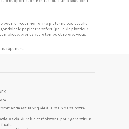
votre support et d’un cutter ou d’un ciseau pour
pose pour lui redonner forme plate (ne pas stocker
gondoler le papier transfert (pellicule plastique
si compliqué, prenez votre temps et référez-vous
vous répondre.
DEX
com
commande est fabriquée à la main dans notre
inyle Hexis
, durable et résistant, pour garantir un
facile.