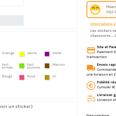
Thierr
Déjà 3
Informations pr
Les stickers ne
chaussures....
Site et Pa
Paiement 10
Orange
Jaune
Violet
transaction
Envois rap
Vert
Vert
Marron
armée
pomme
Commande e
une livraison en 
Rouge
Rose
Or
Fidélité r
Cumuler 1€ 
Livraison g
Livraison o
oir un sticker)
Description