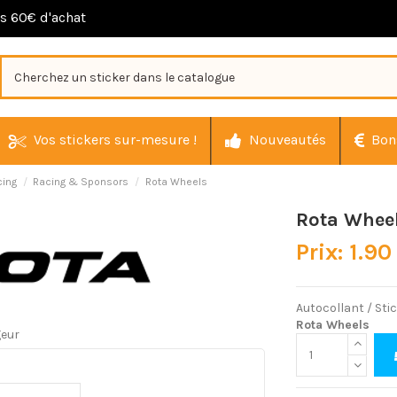
ès 60€ d'achat
Vos stickers sur-mesure !
Nouveautés
Bon
cing
Racing & Sponsors
Rota Wheels
Rota Whee
Prix: 1.90
Autocollant / Sti
Rota Wheels
geur