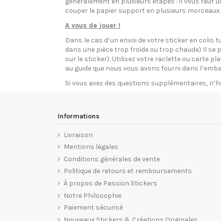
généralement en plusieurs étapes : il vous faut 
couper le papier support en plusieurs morceaux.
A vous de jouer !
Dans le cas d’un envoi de votre sticker en colis t
dans une pièce trop froide ou trop chaude) Il se p
sur le sticker). Utilisez votre raclette ou carte 
au guide que nous vous avons fourni dans l’emba
Si vous avez des questions supplémentaires, n’h
Informations
Livraison
Mentions légales
Conditions générales de vente
Politique de retours et remboursements
À propos de Passion Stickers
Notre Philosophie
Paiement sécurisé
Nouveaux Stickers & Créations Originales