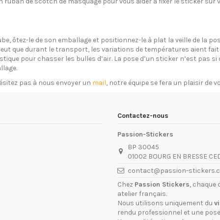
un ruban de scotch de masquage pour vous aider à fixer le sticker sur 
ube, ôtez-le de son emballage et positionnez-le à plat la veille de la 
eut que durant le transport, les variations de températures aient fait 
plastique pour chasser les bulles d’air. La pose d’un sticker n’est pas 
llage.
ésitez pas à nous envoyer un
mail
, notre équipe se fera un plaisir de 
Contactez-nous
Passion-Stickers
BP 30045
01002 BOURG EN BRESSE CE
contact@passion-stickers.
Chez
Passion Stickers
, chaque 
atelier français.
Nous utilisons uniquement du
v
rendu professionnel et une pose 