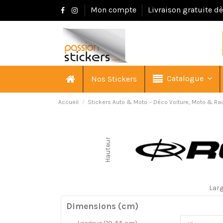
Mon compte
Livraison gratuite d
Catalogue
Nos Stickers
Accueil
Stickers Auto & Moto – Déco Voiture, Moto & Ra
Hauteur
Lar
Dimensions (cm)