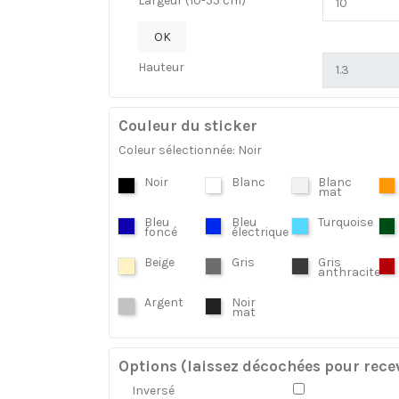
Largeur (10-55 cm)
OK
Hauteur
Couleur du sticker
Coleur sélectionnée: Noir
Noir
Blanc
Blanc
mat
Bleu
Bleu
Turquoise
foncé
électrique
Beige
Gris
Gris
anthracite
Argent
Noir
mat
Options (laissez décochées pour recev
Inversé