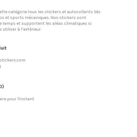
tte catégorie tous les stickers et autocollants liés
tos et sports mécaniques. Nos stickers sont
e temps et supportent les aléas climatiques si
utiliser à l’extérieur.
uit
stickers.com
1
0)
re pour l'instant