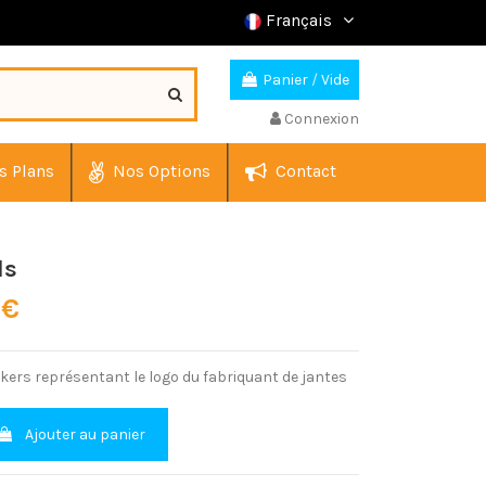
Français
Panier
/
Vide
Connexion
s Plans
Nos Options
Contact
ls
 €
ckers représentant le logo du fabriquant de jantes
Ajouter au panier