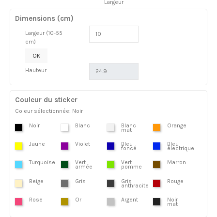
Largeur
Dimensions (cm)
Largeur (10-55
cm)
OK
Hauteur
Couleur du sticker
Coleur sélectionnée: Noir
Noir
Blanc
Blanc
Orange
mat
Jaune
Violet
Bleu
Bleu
foncé
électrique
Turquoise
Vert
Vert
Marron
armée
pomme
Beige
Gris
Gris
Rouge
anthracite
Rose
Or
Argent
Noir
mat