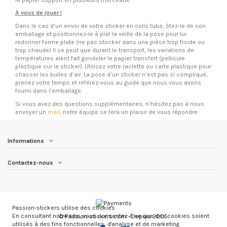
A vous de jouer !
Dans le cas d’un envoi de votre sticker en colis tube, ôtez-le de son
emballage et positionnez-le à plat la veille de la pose pour lui
redonner forme plate (ne pas stocker dans une pièce trop froide ou
trop chaude) Il se peut que durant le transport, les variations de
températures aient fait gondoler le papier transfert (pellicule
plastique sur le sticker). Utilisez votre raclette ou carte plastique pour
chasser les bulles d’air. La pose d’un sticker n’est pas si compliqué,
prenez votre temps et référez-vous au guide que nous vous avons
fourni dans l’emballage.
Si vous avez des questions supplémentaires, n’hésitez pas à nous
envoyer un
mail
, notre équipe se fera un plaisir de vous répondre.
Informations
Contactez-nous
Passion-stickers utilise des cookies
En consultant notre site, vous consentez à ce que des cookies soient
© Passion-stickers.com - Depuis 2005
utilisés à des fins fonctionnelles, d'analyse et de marketing