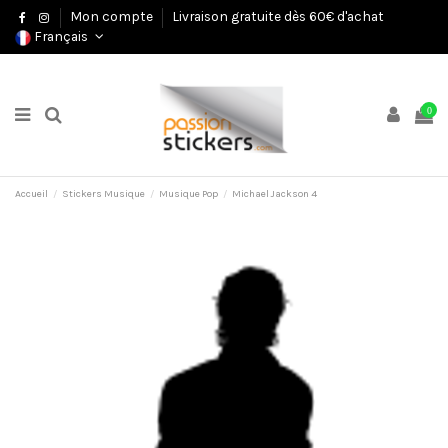
Mon compte
Livraison gratuite dès 60€ d'achat
Français
0
Accueil
Stickers Musique
Musique Pop
Michael Jackson 4