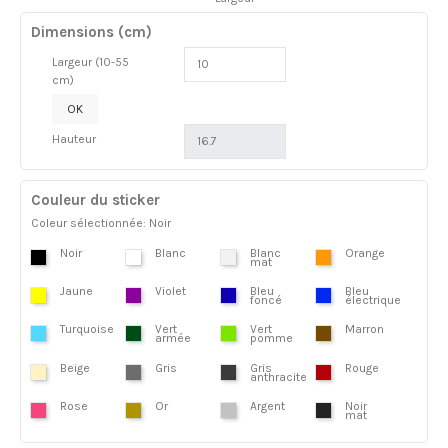
Dimensions (cm)
Largeur (10-55
cm)
OK
Hauteur
Couleur du sticker
Coleur sélectionnée: Noir
Noir
Blanc
Blanc
Orange
mat
Jaune
Violet
Bleu
Bleu
foncé
électrique
Turquoise
Vert
Vert
Marron
armée
pomme
Beige
Gris
Gris
Rouge
anthracite
Rose
Or
Argent
Noir
mat