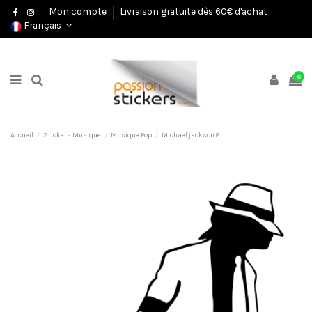
Mon compte
Livraison gratuite dès 60€ d'achat
Français
0
Accueil
Stickers Musique
Musique Pop
Michael jackson 8