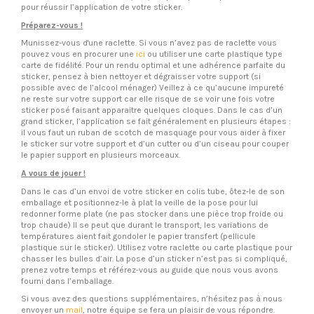
pour réussir l’application de votre sticker.
Préparez-vous !
Munissez-vous d'une raclette. Si vous n’avez pas de raclette vous
pouvez vous en procurer une
ici
ou utiliser une carte plastique type
carte de fidélité. Pour un rendu optimal et une adhérence parfaite du
sticker, pensez à bien nettoyer et dégraisser votre support (si
possible avec de l’alcool ménager) Veillez à ce qu’aucune impureté
ne reste sur votre support car elle risque de se voir une fois votre
sticker posé faisant apparaitre quelques cloques. Dans le cas d’un
grand sticker, l’application se fait généralement en plusieurs étapes :
il vous faut un ruban de scotch de masquage pour vous aider à fixer
le sticker sur votre support et d’un cutter ou d’un ciseau pour couper
le papier support en plusieurs morceaux.
A vous de jouer !
Dans le cas d’un envoi de votre sticker en colis tube, ôtez-le de son
emballage et positionnez-le à plat la veille de la pose pour lui
redonner forme plate (ne pas stocker dans une pièce trop froide ou
trop chaude) Il se peut que durant le transport, les variations de
températures aient fait gondoler le papier transfert (pellicule
plastique sur le sticker). Utilisez votre raclette ou carte plastique pour
chasser les bulles d’air. La pose d’un sticker n’est pas si compliqué,
prenez votre temps et référez-vous au guide que nous vous avons
fourni dans l’emballage.
Si vous avez des questions supplémentaires, n’hésitez pas à nous
envoyer un
mail
, notre équipe se fera un plaisir de vous répondre.