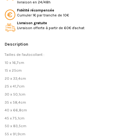
livraison en 24/48h
Fidélité récompensée
Cumuler 1€ par tranche de 10€
Livraison gratuite
Livraison offerte à partir de 60€ d'achat
Description
Tailles de l'autocollant :
10 x 16,7cm
15 x 25cm
20 x 33,4cm
25 x 41,7cm
30 x 50,1cm
35 x 58,4cm
40 x 66,8cm
45 x 75,1cm
50 x 83,5cm
55 x 91,9cm