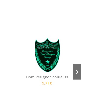
Dom Perignon couleurs
5,71 €
Se