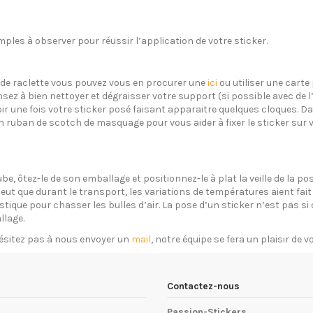
ples à observer pour réussir l’application de votre sticker.
s de raclette vous pouvez vous en procurer une
ici
ou utiliser une carte 
sez à bien nettoyer et dégraisser votre support (si possible avec de 
oir une fois votre sticker posé faisant apparaitre quelques cloques. Dan
un ruban de scotch de masquage pour vous aider à fixer le sticker sur 
ube, ôtez-le de son emballage et positionnez-le à plat la veille de la 
eut que durant le transport, les variations de températures aient fait 
plastique pour chasser les bulles d’air. La pose d’un sticker n’est pas 
llage.
ésitez pas à nous envoyer un
mail
, notre équipe se fera un plaisir de 
Contactez-nous
Passion-Stickers