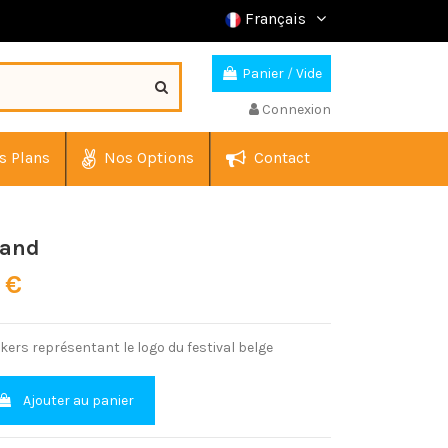
Français
Panier
/
Vide
Connexion
s Plans
Nos Options
Contact
land
 €
ckers représentant le logo du festival belge
Ajouter au panier