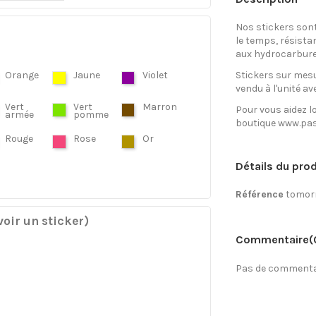
Nos stickers son
le temps, résista
aux hydrocarbure
Orange
Jaune
Violet
Stickers sur mesu
vendu à l'unité av
Vert
Vert
Marron
Pour vous aidez lo
armée
pomme
boutique www.pas
Rouge
Rose
Or
Détails du prod
Référence
tomor
oir un sticker)
Commentaire
(
Pas de commentai