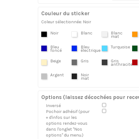
Couleur du sticker
Coleur sélectionnée: Noir
Noir
Blanc
Blanc
mat
Bleu
Bleu
Turquoise
foncé
électrique
Beige
Gris
Gris
anthracite
Argent
Noir
mat
Options (laissez décochées pour recev
Inversé
Pochoir adhésif (pour
+ d'infos sur les
options rendez-vous
dans l'onglet "Nos
options" du menu.)