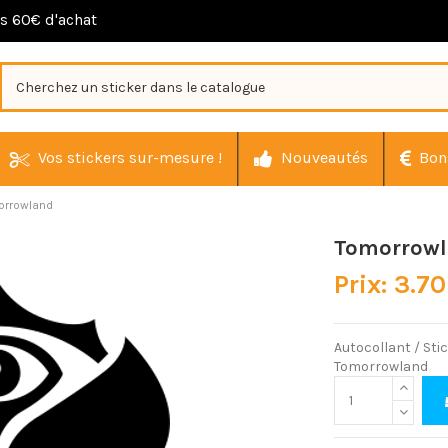
ès 60€ d'achat
Vos stickers sur-mesure !
Nouveautés
Bon
orrowland
Tomorrow
Prix: 3.70
Autocollant / Sti
Tomorrowland