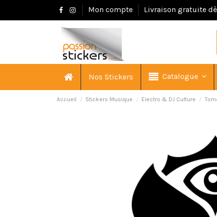
Mon compte
Livraison gratuite d
Catalogue
Nos Stickers
Accueil
Stickers Musique
Electro & DJ Culture
Tom