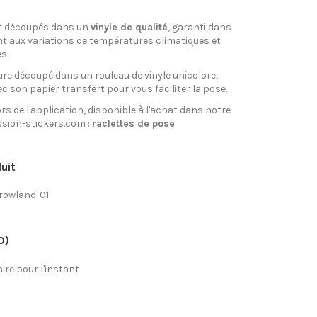
t découpés dans un
vinyle de qualité
, garanti dans
nt aux variations de températures climatiques et
s.
re découpé dans un rouleau de vinyle unicolore,
ec son papier transfert pour vous faciliter la pose.
rs de l'application, disponible à l'achat dans notre
sion-stickers.com :
raclettes de pose
uit
rowland-01
0)
re pour l'instant