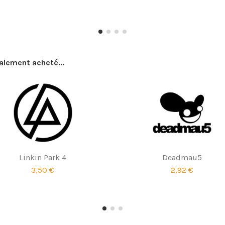
galement acheté...
Linkin Park 4
Deadmau5
3,50 €
2,92 €