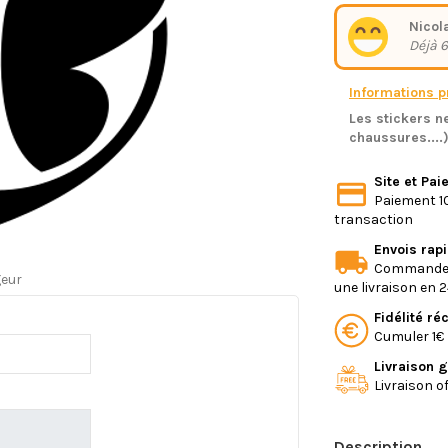
Nicol
Déjà 6
Informations pr
Les stickers ne
chaussures....
Site et Pa
Paiement 10
transaction
Envois rap
Commande e
geur
une livraison en 
Fidélité r
Cumuler 1€ 
Livraison g
Livraison o
Description