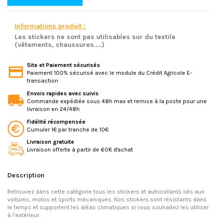
Informations produit :
Les stickers ne sont pas utilisables sur du textile
(vêtements, chaussures....)
Site et Paiement sécurisés
Paiement 100% sécurisé avec le module du Crédit Agricole E-
transaction
Envois rapides avec suivis
Commande expédiée sous 48h max et remise à la poste pour une
livraison en 24/48h
Fidélité récompensée
Cumuler 1€ par tranche de 10€
Livraison gratuite
Livraison offerte à partir de 60€ d'achat
Description
Retrouvez dans cette catégorie tous les stickers et autocollants liés aux
voitures, motos et sports mécaniques. Nos stickers sont résistants dans
le temps et supportent les aléas climatiques si vous souhaitez les utiliser
à l’extérieur.