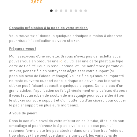
3,67 €
Conseils préalables à la pose de votre sticker.
Vous trouverez ci-dessous quelques principes simples à observer
pour réussir l’application de votre sticker.
Préparez-vous !
Munissez-vous d'une raclette. Si vous n’avez pas de raclette vous
pouvez vous en procurer une
ici
ou utiliser une carte plastique type
carte de fidélité. Pour un rendu optimal et une adhérence parfaite du
sticker, pensez à bien nettoyer et dégraisser votre support (si
possible avec de l’alcool ménager) Veillez à ce qu’aucune impureté
ne reste sur votre support car elle risque de se voir une fois votre
sticker posé faisant apparaitre quelques cloques. Dans le cas d’un
grand sticker, l’application se fait généralement en plusieurs étapes :
il vous faut un ruban de scotch de masquage pour vous aider à fixer
le sticker sur votre support et d’un cutter ou d’un ciseau pour couper
le papier support en plusieurs morceaux.
A vous de jouer !
Dans le cas d’un envoi de votre sticker en colis tube, ôtez-le de son
emballage et positionnez-le à plat la veille de la pose pour lui
redonner forme plate (ne pas stocker dans une pièce trop froide ou
trop chaude) Il se peut que durant le transport, les variations de