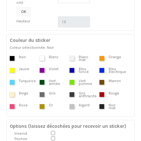
cm)
OK
Hauteur
Couleur du sticker
Coleur sélectionnée: Noir
Noir
Blanc
Blanc
Orange
mat
Jaune
Violet
Bleu
Bleu
foncé
électrique
Turquoise
Vert
Vert
Marron
armée
pomme
Beige
Gris
Gris
Rouge
anthracite
Rose
Or
Argent
Noir
mat
Options (laissez décochées pour recevoir un sticker)
Inversé
Pochoir