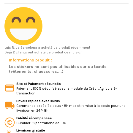
Luis R.
de Barcelona a acheté ce produit récemment
Déjà 2 clients ont acheté ce produit ce mois-ci.
Informations produit :
Les stickers ne sont pas utilisables sur du textile
(vêtements, chaussures....)
Site et Paiement sécurisés
Paiement 100% sécurisé avec le module du Crédit Agricole E-
transaction
Envois rapides avec suivis
Commande expédiée sous 48h max et remise à la poste pour une
livraison en 24/48h
Fidélité récompensée
Cumuler 1€ par tranche de 10€
Livraison gratuite