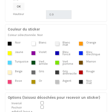
OK
Hauteur
Couleur du sticker
Coleur sélectionnée: Noir
Noir
Blanc
Blanc
Orange
mat
Jaune
Violet
Bleu
Bleu
foncé
électrique
Turquoise
Vert
Vert
Marron
armée
pomme
Beige
Gris
Gris
Rouge
anthracite
Rose
Or
Argent
Noir
mat
Options (laissez décochées pour recevoir un sticker)
Inversé
Pochoir
adhésif (pour +