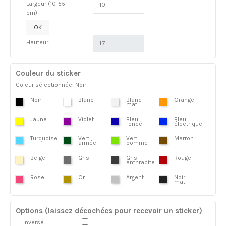
Largeur (10-55
cm)
OK
Hauteur
Couleur du sticker
Coleur sélectionnée: Noir
Noir
Blanc
Blanc
Orange
mat
Jaune
Violet
Bleu
Bleu
foncé
électrique
Turquoise
Vert
Vert
Marron
armée
pomme
Beige
Gris
Gris
Rouge
anthracite
Rose
Or
Argent
Noir
mat
Options (laissez décochées pour recevoir un sticker)
Inversé