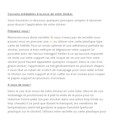
Conseils préalables à la pose de votre sticker.
Vous trouverez ci-dessous quelques principes simples à observer
pour réussir l’application de votre sticker.
Préparez-vous !
Munissez-vous d'une raclette. Si vous n’avez pas de raclette vous
pouvez vous en procurer une
ici
ou utiliser une carte plastique type
carte de fidélité. Pour un rendu optimal et une adhérence parfaite du
sticker, pensez à bien nettoyer et dégraisser votre support (si
possible avec de l’alcool ménager) Veillez à ce qu’aucune impureté
ne reste sur votre support car elle risque de se voir une fois votre
sticker posé faisant apparaitre quelques cloques. Dans le cas d’un
grand sticker, l’application se fait généralement en plusieurs étapes :
il vous faut un ruban de scotch de masquage pour vous aider à fixer
le sticker sur votre support et d’un cutter ou d’un ciseau pour couper
le papier support en plusieurs morceaux.
A vous de jouer !
Dans le cas d’un envoi de votre sticker en colis tube, ôtez-le de son
emballage et positionnez-le à plat la veille de la pose pour lui
redonner forme plate (ne pas stocker dans une pièce trop froide ou
trop chaude) Il se peut que durant le transport, les variations de
températures aient fait gondoler le papier transfert (pellicule
plastique sur le sticker). Utilisez votre raclette ou carte plastique pour