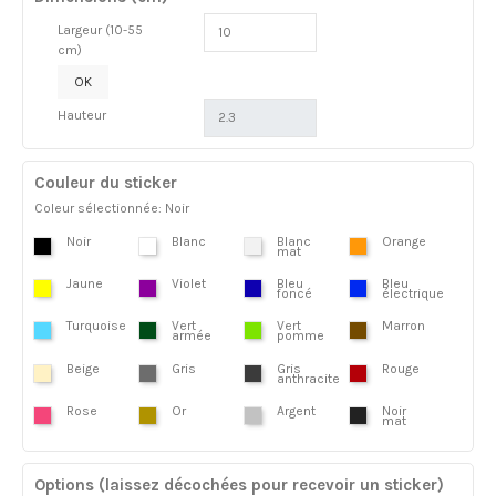
Largeur (10-55
cm)
OK
Hauteur
Couleur du sticker
Coleur sélectionnée: Noir
Noir
Blanc
Blanc
Orange
mat
Jaune
Violet
Bleu
Bleu
foncé
électrique
Turquoise
Vert
Vert
Marron
armée
pomme
Beige
Gris
Gris
Rouge
anthracite
Rose
Or
Argent
Noir
mat
Options (laissez décochées pour recevoir un sticker)