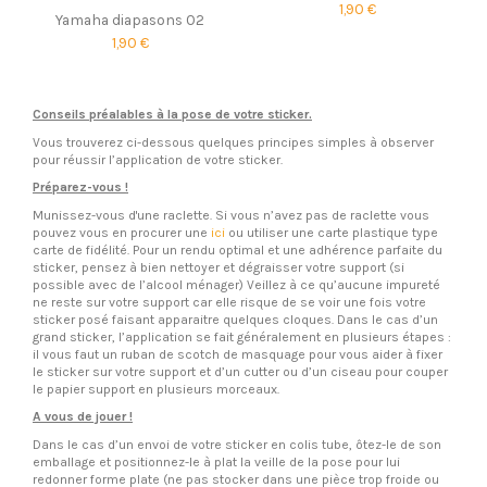
1,90 €
Yamaha diapasons 02
1,90 €
Conseils préalables à la pose de votre sticker.
Vous trouverez ci-dessous quelques principes simples à observer
pour réussir l’application de votre sticker.
Préparez-vous !
Munissez-vous d'une raclette. Si vous n’avez pas de raclette vous
pouvez vous en procurer une
ici
ou utiliser une carte plastique type
carte de fidélité. Pour un rendu optimal et une adhérence parfaite du
sticker, pensez à bien nettoyer et dégraisser votre support (si
possible avec de l’alcool ménager) Veillez à ce qu’aucune impureté
ne reste sur votre support car elle risque de se voir une fois votre
sticker posé faisant apparaitre quelques cloques. Dans le cas d’un
grand sticker, l’application se fait généralement en plusieurs étapes :
il vous faut un ruban de scotch de masquage pour vous aider à fixer
le sticker sur votre support et d’un cutter ou d’un ciseau pour couper
le papier support en plusieurs morceaux.
A vous de jouer !
Dans le cas d’un envoi de votre sticker en colis tube, ôtez-le de son
emballage et positionnez-le à plat la veille de la pose pour lui
redonner forme plate (ne pas stocker dans une pièce trop froide ou