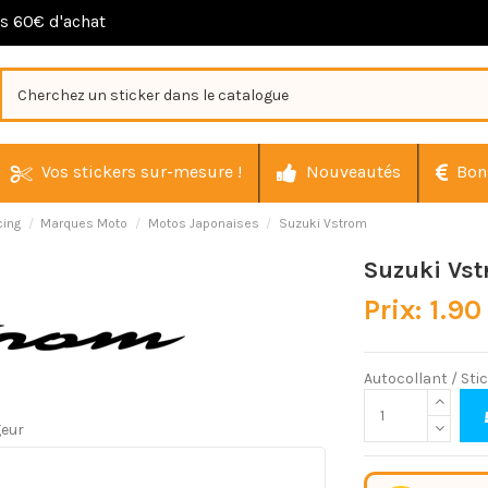
ès 60€ d'achat
Vos stickers sur-mesure !
Nouveautés
Bon
cing
Marques Moto
Motos Japonaises
Suzuki Vstrom
Suzuki Vs
Prix: 1.90
Autocollant / Sti
geur