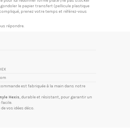
pose pour lui redonner forme plate (ne pas stocker
gondoler le papier transfert (pellicule plastique
si compliqué, prenez votre temps et référez-vous
vous répondre.
DEX
com
commande est fabriquée à la main dans notre
inyle Hexis
, durable et résistant, pour garantir un
facile.
 de vos idées déco.