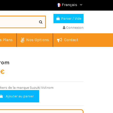
Français
Panier
/
Vide
Connexion
s Plans
Nos Options
Contact
trom
 €
ckers de la marque Suzuki Vstrom
Ajouter au panier