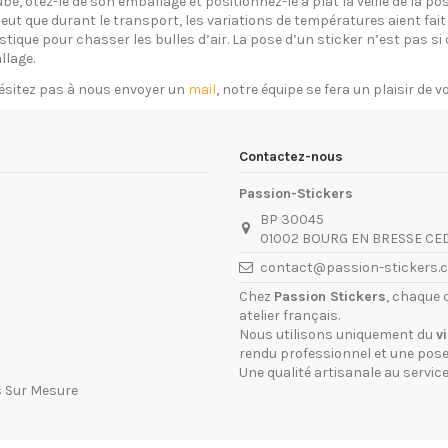
ube, ôtez-le de son emballage et positionnez-le à plat la veille de la 
eut que durant le transport, les variations de températures aient fait 
plastique pour chasser les bulles d’air. La pose d’un sticker n’est pas 
llage.
ésitez pas à nous envoyer un
mail
, notre équipe se fera un plaisir de 
Contactez-nous
Passion-Stickers
BP 30045
01002 BOURG EN BRESSE CE
contact@passion-stickers.
Chez
Passion Stickers
, chaque 
atelier français.
Nous utilisons uniquement du
v
rendu professionnel et une pose 
Une qualité artisanale au service
s Sur Mesure