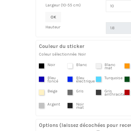
Largeur (10-55 cm)
OK
Hauteur
Couleur du sticker
Coleur sélectionnée: Noir
Noir
Blanc
Blanc
mat
Bleu
Bleu
Turquoise
foncé
électrique
Beige
Gris
Gris
anthracite
Argent
Noir
mat
Options (laissez décochées pour recev