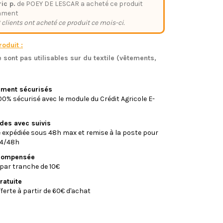
ic p.
de POEY DE LESCAR a acheté ce produit
mment
 clients ont acheté ce produit ce mois-ci.
oduit :
 sont pas utilisables sur du textile (vêtements,
)
iement sécurisés
0% sécurisé avec le module du Crédit Agricole E-
ides avec suivis
xpédiée sous 48h max et remise à la poste pour
24/48h
écompensée
par tranche de 10€
ratuite
fferte à partir de 60€ d'achat