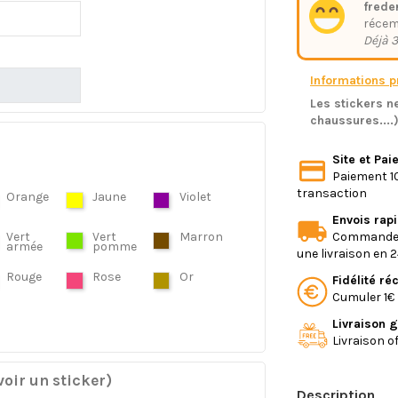
freder
réce
Déjà 3
Informations pr
Les stickers ne
chaussures....
Site et Pa
Paiement 10
transaction
Orange
Jaune
Violet
Envois rap
Commande e
Vert
Vert
Marron
armée
pomme
une livraison en 
Rouge
Rose
Or
Fidélité r
Cumuler 1€ 
Livraison g
Livraison o
oir un sticker)
Description