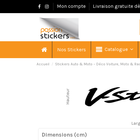
Mon compte
Livraison gratuite d
Catalogue
Nos Stickers
Accueil
Stickers Auto & Moto – Déco Voiture, Moto & Ra
Hauteur
Lar
Dimensions (cm)