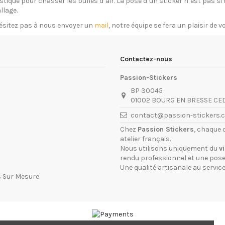
plastique pour chasser les bulles d’air. La pose d’un sticker n’est pas 
llage.
ésitez pas à nous envoyer un
mail
, notre équipe se fera un plaisir de 
Contactez-nous
Passion-Stickers
BP 30045
01002 BOURG EN BRESSE CE
contact@passion-stickers.
Chez
Passion Stickers
, chaque 
atelier français.
Nous utilisons uniquement du
v
rendu professionnel et une pose 
Une qualité artisanale au service
s Sur Mesure