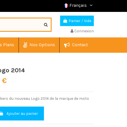
Français
Panier
/
Vide
Connexion
s Plans
Nos Options
Contact
ogo 2014
0 €
ckers du nouveau Logo 2014 de la marque de moto
Ajouter au panier