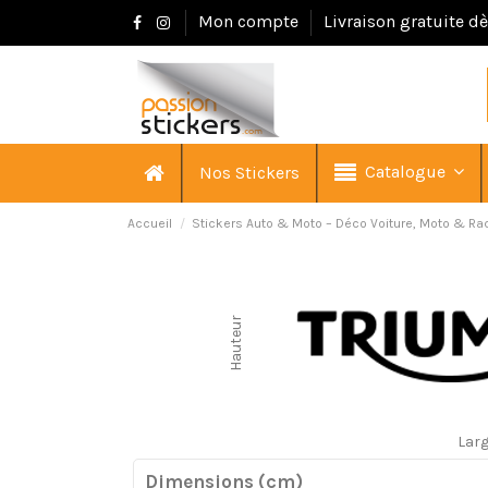
Mon compte
Livraison gratuite d
Catalogue
Nos Stickers
Accueil
Stickers Auto & Moto – Déco Voiture, Moto & Ra
Hauteur
Lar
Dimensions (cm)