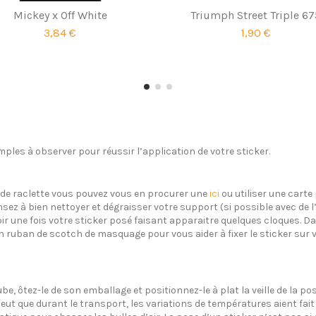
Mickey x Off White
Triumph Street Triple 67
3,84 €
1,90 €
ples à observer pour réussir l’application de votre sticker.
s de raclette vous pouvez vous en procurer une
ici
ou utiliser une carte 
sez à bien nettoyer et dégraisser votre support (si possible avec de 
oir une fois votre sticker posé faisant apparaitre quelques cloques. Dan
un ruban de scotch de masquage pour vous aider à fixer le sticker sur 
ube, ôtez-le de son emballage et positionnez-le à plat la veille de la 
eut que durant le transport, les variations de températures aient fait 