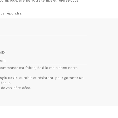
si compliqué, prenez votre temps et référez-vous
vous répondre.
DEX
com
commande est fabriquée à la main dans notre
inyle Hexis
, durable et résistant, pour garantir un
facile.
 de vos idées déco.