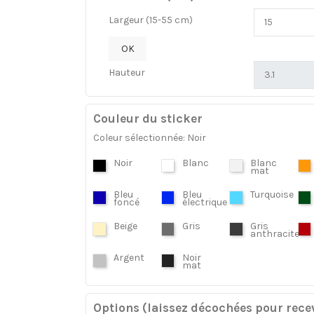
Largeur (15-55 cm)
OK
Hauteur
Couleur du sticker
Coleur sélectionnée: Noir
Noir
Blanc
Blanc
mat
Bleu
Bleu
Turquoise
foncé
électrique
Beige
Gris
Gris
anthracite
Argent
Noir
mat
Options (laissez décochées pour recev