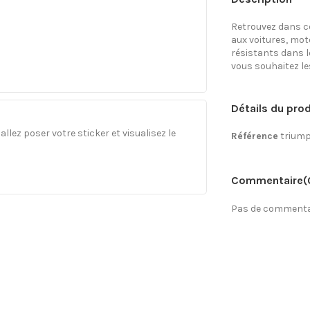
Retrouvez dans ce
aux voitures, mo
résistants dans l
vous souhaitez les 
Détails du prod
llez poser votre sticker et visualisez le
Référence
trium
Commentaire
(
Pas de commentai