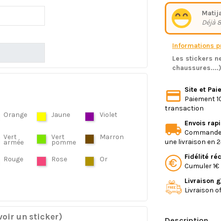
Matij
Déjà 8
Informations pr
Les stickers ne
chaussures....
Site et Pa
Paiement 10
transaction
Orange
Jaune
Violet
Envois rap
Commande e
Vert
Vert
Marron
une livraison en 
armée
pomme
Fidélité r
Rouge
Rose
Or
Cumuler 1€ 
Livraison g
Livraison o
oir un sticker)
Description