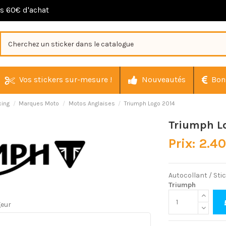
ès 60€ d'achat
Vos stickers sur-mesure !
Nouveautés
Bon
cing
Marques Moto
Motos Anglaises
Triumph Logo 2014
Triumph L
Prix: 2.4
Autocollant / Sti
Triumph
geur