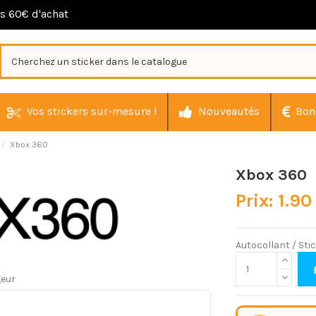
ès 60€ d'achat
Vos stickers sur-mesure !
Nouveautés
Bon
Xbox 360
Xbox 360
Prix: 1.90
Autocollant / Sti
geur