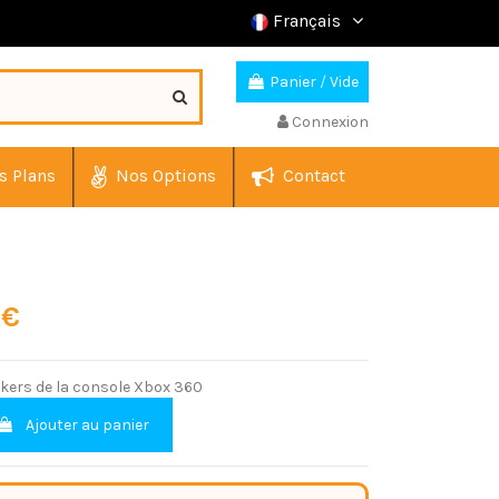
Français
Panier
/
Vide
Connexion
s Plans
Nos Options
Contact
 €
ckers de la console Xbox 360
Ajouter au panier