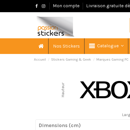
Mon compte
Livraison gratuite d
Catalogue
Nos Stickers
Accueil
Stickers Gaming & Geek
Marques Gaming PC
Hauteur
Lar
Dimensions (cm)