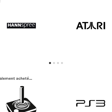
:
galement acheté...