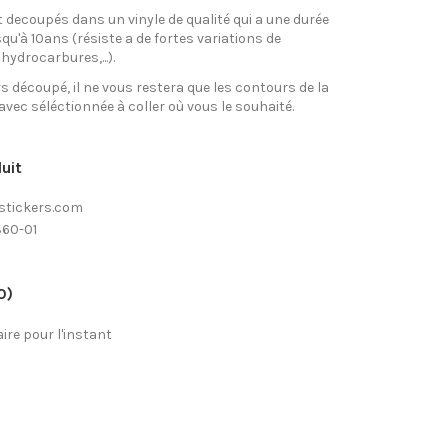
 decoupés dans un vinyle de qualité qui a une durée
qu'à 10ans (résiste a de fortes variations de
hydrocarbures,...).
rs découpé, il ne vous restera que les contours de la
avec séléctionnée à coller où vous le souhaité.
uit
stickers.com
360-01
0)
re pour l'instant