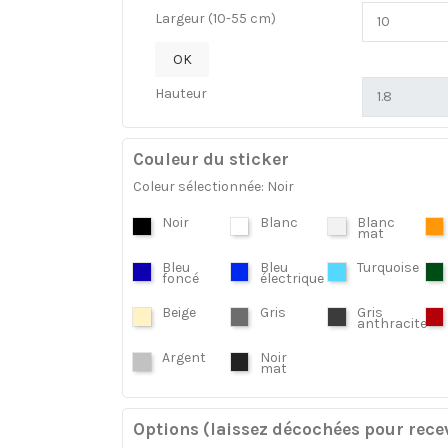
Largeur (10-55 cm)
OK
Hauteur
Couleur du sticker
Coleur sélectionnée: Noir
Noir
Blanc
Blanc
mat
Bleu
Bleu
Turquoise
foncé
électrique
Beige
Gris
Gris
anthracite
Argent
Noir
mat
Options (laissez décochées pour recev