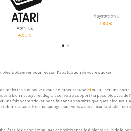
Playstation 3
1,90 €
Atari 02
4,50 €
ples à observer pour réussir l’application de votre sticker.
s de raclette vous pouvez vous en procurer une
ici
ou utiliser une carte 
sez à bien nettoyer et dégraisser votre support (si possible avec de 
oir une fois votre sticker posé faisant apparaitre quelques cloques. Dan
un ruban de scotch de masquage pour vous aider à fixer le sticker sur 
ube, ôtez-le de son emballage et positionnez-le à plat la veille de la 