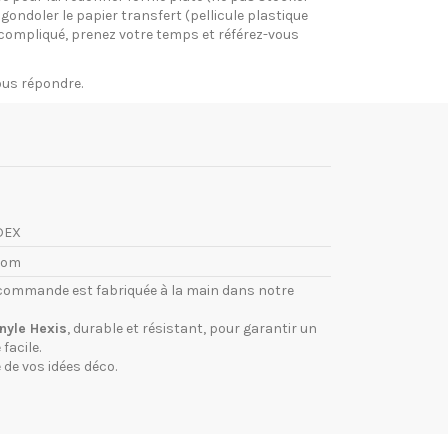
gondoler le papier transfert (pellicule plastique
si compliqué, prenez votre temps et référez-vous
vous répondre.
DEX
com
commande est fabriquée à la main dans notre
inyle Hexis
, durable et résistant, pour garantir un
facile.
 de vos idées déco.