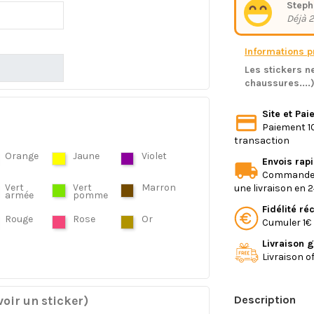
Steph
Déjà 2
Informations pr
Les stickers ne
chaussures....
Site et Pa
Paiement 10
transaction
Orange
Jaune
Violet
Envois rap
Commande e
Vert
Vert
Marron
une livraison en 
armée
pomme
Fidélité r
Rouge
Rose
Or
Cumuler 1€ 
Livraison g
Livraison o
Description
oir un sticker)