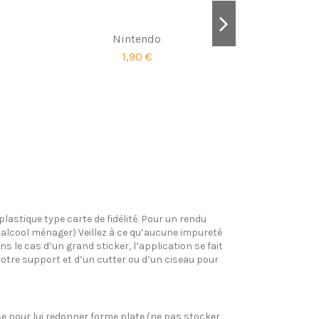
Nintendo
1,90 €
Plays
plastique type carte de fidélité. Pour un rendu
l’alcool ménager) Veillez à ce qu’aucune impureté
s le cas d’un grand sticker, l’application se fait
votre support et d’un cutter ou d’un ciseau pour
pose pour lui redonner forme plate (ne pas stocker