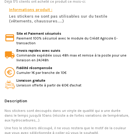
Déjà 175 clients ont acheté ce produit ce mois-ci.
Informations produit :
Les stickers ne sont pas utilisables sur du textile
(vêtements, chaussures....)
Site et Paiement sécurisés
Paiement 100% sécurisé avec le module du Crédit Agricole E-
transaction
Envois rapides avec suivis
Commande expédiée sous 48h max et remise à la poste pour une
livraison en 24/48h
Fidélité récompensée
Cumuler 1€ par tranche de 10€
Livraison gratuite
Livraison offerte à partir de 60€ d'achat
Description
Nos stickers sont decoupés dans un vinyle de qualité qui a une durée
dans le temps jusqu'à 10ans (résiste a de fortes variations de température,
aux hydrocarbures,...).
Une fois le stickers découpé, il ne vous restera que le motif de la couleur
que vous avec séléctionnée à coller où vous le souhaité.