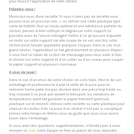
pour réussir l’application de votre sticker.
Préparez-vous !
Munissez-vous d'une raclette. Si vous n’avez pas de raclette vous
pouvez vous en procurer une
ici
ou utiliser une carte plastique type
carte de fidélité. Pour un rendu optimal et une adhérence parfaite du
sticker, pensez à bien nettoyer et dégraisser votre support (si
possible avec de l’alcool ménager) Veillez à ce qu’aucune impureté
ne reste sur votre support car elle risque de se voir une fois votre
sticker posé faisant apparaitre quelques cloques. Dans le cas d’un
grand sticker, l’application se fait généralement en plusieurs étapes :
il vous faut un ruban de scotch de masquage pour vous aider à fixer
le sticker sur votre support et d’un cutter ou d’un ciseau pour couper
le papier support en plusieurs morceaux.
A vous de jouer !
Dans le cas d’un envoi de votre sticker en colis tube, ôtez-le de son
emballage et positionnez-le à plat la veille de la pose pour lui
redonner forme plate (ne pas stocker dans une pièce trop froide ou
trop chaude) Il se peut que durant le transport, les variations de
températures aient fait gondoler le papier transfert (pellicule
plastique sur le sticker). Utilisez votre raclette ou carte plastique pour
chasser les bulles d’air. La pose d’un sticker n’est pas si compliqué,
prenez votre temps et référez-vous au guide que nous vous avons
fourni dans l’emballage.
Si vous avez des questions supplémentaires, n’hésitez pas à nous
envoyer un
mail
, notre équipe se fera un plaisir de vous répondre.