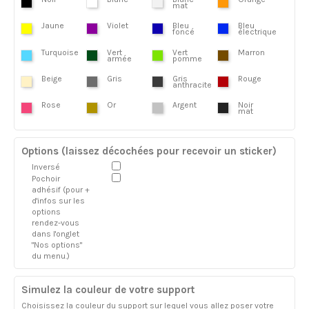
mat
Jaune
Violet
Bleu
Bleu
foncé
électrique
Turquoise
Vert
Vert
Marron
armée
pomme
Beige
Gris
Gris
Rouge
anthracite
Rose
Or
Argent
Noir
mat
Options (laissez décochées pour recevoir un sticker)
Inversé
Pochoir
adhésif (pour +
d'infos sur les
options
rendez-vous
dans l'onglet
"Nos options"
du menu.)
Simulez la couleur de votre support
Choisissez la couleur du support sur lequel vous allez poser votre