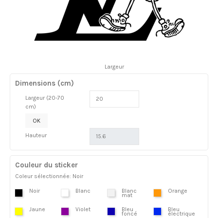
Largeur
Dimensions (cm)
Largeur (20-70
cm)
OK
Hauteur
Couleur du sticker
Coleur sélectionnée: Noir
Noir
Blanc
Blanc
Orange
mat
Jaune
Violet
Bleu
Bleu
foncé
électrique