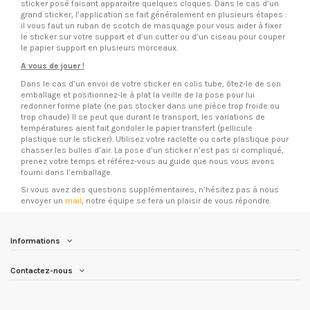
sticker posé faisant apparaitre quelques cloques. Dans le cas d’un
grand sticker, l’application se fait généralement en plusieurs étapes :
il vous faut un ruban de scotch de masquage pour vous aider à fixer
le sticker sur votre support et d’un cutter ou d’un ciseau pour couper
le papier support en plusieurs morceaux.
A vous de jouer !
Dans le cas d’un envoi de votre sticker en colis tube, ôtez-le de son
emballage et positionnez-le à plat la veille de la pose pour lui
redonner forme plate (ne pas stocker dans une pièce trop froide ou
trop chaude) Il se peut que durant le transport, les variations de
températures aient fait gondoler le papier transfert (pellicule
plastique sur le sticker). Utilisez votre raclette ou carte plastique pour
chasser les bulles d’air. La pose d’un sticker n’est pas si compliqué,
prenez votre temps et référez-vous au guide que nous vous avons
fourni dans l’emballage.
Si vous avez des questions supplémentaires, n’hésitez pas à nous
envoyer un
mail
, notre équipe se fera un plaisir de vous répondre.
Informations
Contactez-nous