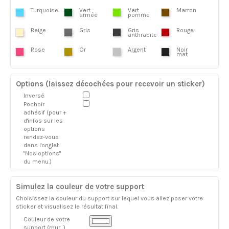
Turquoise
Vert
Vert
Marron
armée
pomme
Beige
Gris
Gris
Rouge
anthracite
Rose
Or
Argent
Noir
mat
Options (laissez décochées pour recevoir un sticker)
Inversé
Pochoir
adhésif (pour +
d'infos sur les
options
rendez-vous
dans l'onglet
"Nos options"
du menu.)
Simulez la couleur de votre support
Choisissez la couleur du support sur lequel vous allez poser votre
sticker et visualisez le résultat final.
Couleur de votre
support (mur...)