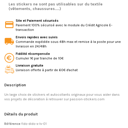
Les stickers ne sont pas utilisables sur du textile
(vêtements, chaussures....)
Site et Paiement sécurisés
Paiement 100% sécurisé avec le module du Crédit Agricole E-
transaction
Envois rapides avec suivis
Commande expédiée sous 48h max et remise à la poste pour une
livraison en 24/48h
Fidélité récompensée
Cumuler 1€ par tranche de 10€
Livraison gratuite
Livraison offerte à partir de 60€ d'achat
Description
Un large choix de stickers et autocollants originaux pour vous aider dans
vos projets de décoration à retrouver sur passion-stickers.com
Détails du produit
Référence
fido-dido-x-lv-01