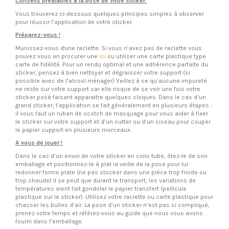
Conseils préalables à la pose de votre sticker.
Vous trouverez ci-dessous quelques principes simples à observer
pour réussir l’application de votre sticker.
Préparez-vous !
Munissez-vous d'une raclette. Si vous n’avez pas de raclette vous
pouvez vous en procurer une
ici
ou utiliser une carte plastique type
carte de fidélité. Pour un rendu optimal et une adhérence parfaite du
sticker, pensez à bien nettoyer et dégraisser votre support (si
possible avec de l’alcool ménager) Veillez à ce qu’aucune impureté
ne reste sur votre support car elle risque de se voir une fois votre
sticker posé faisant apparaitre quelques cloques. Dans le cas d’un
grand sticker, l’application se fait généralement en plusieurs étapes :
il vous faut un ruban de scotch de masquage pour vous aider à fixer
le sticker sur votre support et d’un cutter ou d’un ciseau pour couper
le papier support en plusieurs morceaux.
A vous de jouer !
Dans le cas d’un envoi de votre sticker en colis tube, ôtez-le de son
emballage et positionnez-le à plat la veille de la pose pour lui
redonner forme plate (ne pas stocker dans une pièce trop froide ou
trop chaude) Il se peut que durant le transport, les variations de
températures aient fait gondoler le papier transfert (pellicule
plastique sur le sticker). Utilisez votre raclette ou carte plastique pour
chasser les bulles d’air. La pose d’un sticker n’est pas si compliqué,
prenez votre temps et référez-vous au guide que nous vous avons
fourni dans l’emballage.