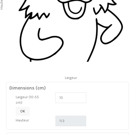
auteur
Largeur
Dimensions (cm)
Largeur (10-55
cm)
OK
Hauteur