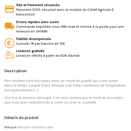
Site et Paiement sécurisés
Paiement 100% sécurisé avec le module du Crédit Agricole E-
transaction
Envois rapides avec suivis
Commande expédiée sous 48h max et remise à la poste pour une
livraison en 24/48h
Fidélité récompensée
Cumuler 1€ par tranche de 10€
Livraison gratuite
Livraison offerte à partir de 60€ d'achat
Description
Nos stickers sont decoupés dans un vinyle de qualité qui a une durée
dans le temps jusqu'à 10ans (résiste a de fortes variations de température,
aux hydrocarbures,...).
Une fois le stickers découpé, il ne vous restera que le motif de la couleur
que vous avec séléctionnée à coller où vous le souhaité.
Détails du produit
Marque
Passion-stickers.com