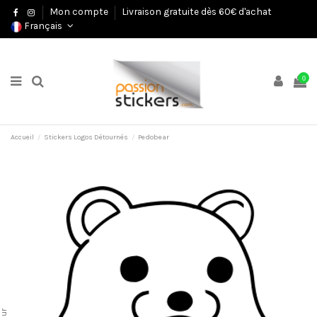
Mon compte
Livraison gratuite dès 60€ d'achat
Français
0
Accueil
Stickers Logos Détournés
Pedobear