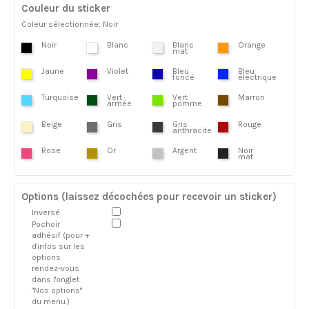
Couleur du sticker
Coleur sélectionnée: Noir
Noir
Blanc
Blanc
Orange
mat
Jaune
Violet
Bleu
Bleu
foncé
électrique
Turquoise
Vert
Vert
Marron
armée
pomme
Beige
Gris
Gris
Rouge
anthracite
Rose
Or
Argent
Noir
mat
Options (laissez décochées pour recevoir un sticker)
Inversé
Pochoir
adhésif (pour +
d'infos sur les
options
rendez-vous
dans l'onglet
"Nos options"
du menu.)