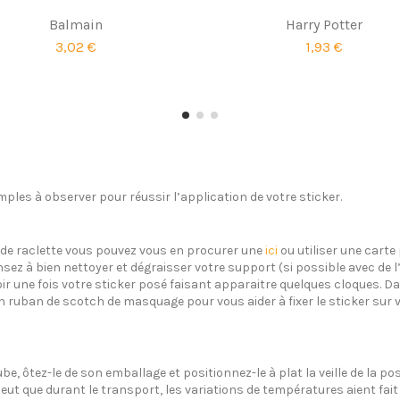
Balmain
Harry Potter
3,02 €
1,93 €
ples à observer pour réussir l’application de votre sticker.
s de raclette vous pouvez vous en procurer une
ici
ou utiliser une carte 
sez à bien nettoyer et dégraisser votre support (si possible avec de 
oir une fois votre sticker posé faisant apparaitre quelques cloques. Dan
un ruban de scotch de masquage pour vous aider à fixer le sticker sur 
ube, ôtez-le de son emballage et positionnez-le à plat la veille de la 
eut que durant le transport, les variations de températures aient fait 