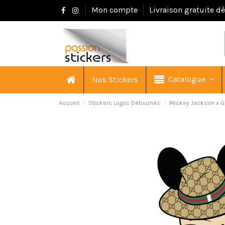
Mon compte
Livraison gratuite d
Catalogue
Nos Stickers
Accueil
Stickers Logos Détournés
Mickey Jackson x G