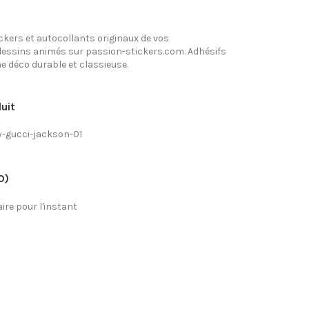
ckers et autocollants originaux de vos
essins animés sur passion-stickers.com. Adhésifs
ne déco durable et classieuse.
uit
-gucci-jackson-01
0)
re pour l'instant