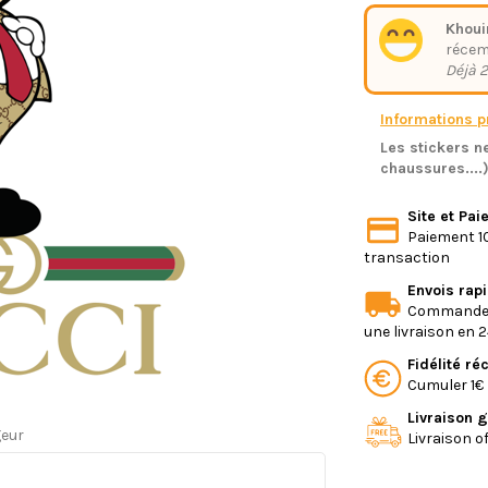
Khoui
réce
Déjà 2
Informations pr
Les stickers ne
chaussures....
Site et Pa
Paiement 10
transaction
Envois rap
Commande e
une livraison en 
Fidélité r
Cumuler 1€ 
Livraison g
geur
Livraison o