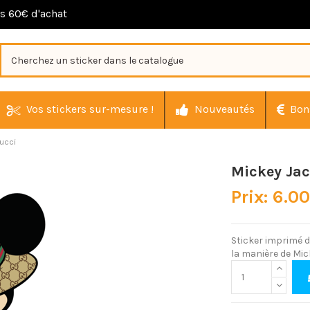
ès 60€ d'achat
Vos stickers sur-mesure !
Nouveautés
Bon
ucci
Mickey Jac
Prix: 6.0
Sticker imprimé 
la manière de Mi