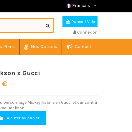
Français
Panier
/
Vide
Connexion
s Plans
Nos Options
Contact
kson x Gucci
0 €
du personnage Mickey habillé en Gucci et dansant à
ckael Jackson
Ajouter au panier