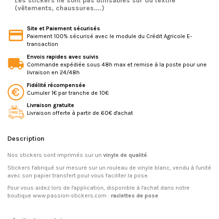
Les stickers ne sont pas utilisables sur du textile
(vêtements, chaussures....)
Site et Paiement sécurisés
Paiement 100% sécurisé avec le module du Crédit Agricole E-
transaction
Envois rapides avec suivis
Commande expédiée sous 48h max et remise à la poste pour une
livraison en 24/48h
Fidélité récompensée
Cumuler 1€ par tranche de 10€
Livraison gratuite
Livraison offerte à partir de 60€ d'achat
Description
Nos stickers sont imprimés sur un
vinyle de qualité
.
Stickers fabriqué sur mesure sur un rouleau de vinyle blanc, vendu à l'unité
avec son papier transfert pour vous faciliter la pose.
Pour vous aidez lors de l'application, disponible à l'achat dans notre
boutique www.passion-stickers.com :
raclettes de pose