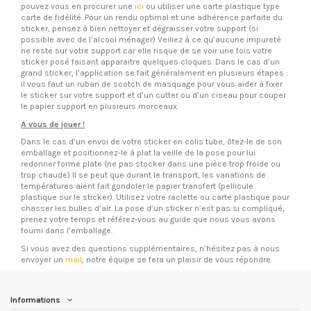
pouvez vous en procurer une
ici
ou utiliser une carte plastique type
carte de fidélité. Pour un rendu optimal et une adhérence parfaite du
sticker, pensez à bien nettoyer et dégraisser votre support (si
possible avec de l’alcool ménager) Veillez à ce qu’aucune impureté
ne reste sur votre support car elle risque de se voir une fois votre
sticker posé faisant apparaitre quelques cloques. Dans le cas d’un
grand sticker, l’application se fait généralement en plusieurs étapes :
il vous faut un ruban de scotch de masquage pour vous aider à fixer
le sticker sur votre support et d’un cutter ou d’un ciseau pour couper
le papier support en plusieurs morceaux.
A vous de jouer !
Dans le cas d’un envoi de votre sticker en colis tube, ôtez-le de son
emballage et positionnez-le à plat la veille de la pose pour lui
redonner forme plate (ne pas stocker dans une pièce trop froide ou
trop chaude) Il se peut que durant le transport, les variations de
températures aient fait gondoler le papier transfert (pellicule
plastique sur le sticker). Utilisez votre raclette ou carte plastique pour
chasser les bulles d’air. La pose d’un sticker n’est pas si compliqué,
prenez votre temps et référez-vous au guide que nous vous avons
fourni dans l’emballage.
Si vous avez des questions supplémentaires, n’hésitez pas à nous
envoyer un
mail
, notre équipe se fera un plaisir de vous répondre.
Informations