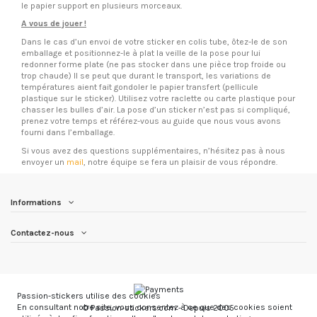
le papier support en plusieurs morceaux.
A vous de jouer !
Dans le cas d’un envoi de votre sticker en colis tube, ôtez-le de son
emballage et positionnez-le à plat la veille de la pose pour lui
redonner forme plate (ne pas stocker dans une pièce trop froide ou
trop chaude) Il se peut que durant le transport, les variations de
températures aient fait gondoler le papier transfert (pellicule
plastique sur le sticker). Utilisez votre raclette ou carte plastique pour
chasser les bulles d’air. La pose d’un sticker n’est pas si compliqué,
prenez votre temps et référez-vous au guide que nous vous avons
fourni dans l’emballage.
Si vous avez des questions supplémentaires, n’hésitez pas à nous
envoyer un
mail
, notre équipe se fera un plaisir de vous répondre.
Informations
Contactez-nous
Passion-stickers utilise des cookies
En consultant notre site, vous consentez à ce que des cookies soient
© Passion-stickers.com - Depuis 2005