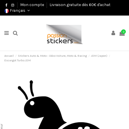
Mon compte
Livraison gratuite dès 60€ d'achat
Français
0
Accueil
Stickers Auto & Moto – Déco Voiture, Moto & Racing
JDM (Japon)
Escargot Turbo JDM