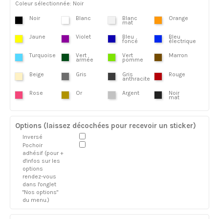
Coleur sélectionnée: Noir
Noir
Blanc
Blanc
Orange
mat
Jaune
Violet
Bleu
Bleu
foncé
électrique
Turquoise
Vert
Vert
Marron
armée
pomme
Beige
Gris
Gris
Rouge
anthracite
Rose
Or
Argent
Noir
mat
Options (laissez décochées pour recevoir un sticker)
Inversé
Pochoir
adhésif (pour +
d'infos sur les
options
rendez-vous
dans l'onglet
"Nos options"
du menu.)