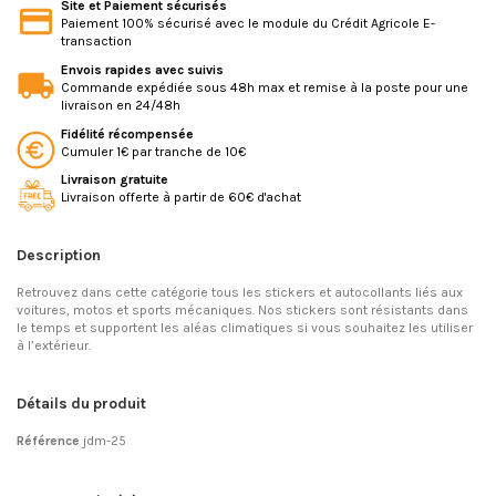
Site et Paiement sécurisés
Paiement 100% sécurisé avec le module du Crédit Agricole E-
transaction
Envois rapides avec suivis
Commande expédiée sous 48h max et remise à la poste pour une
livraison en 24/48h
Fidélité récompensée
Cumuler 1€ par tranche de 10€
Livraison gratuite
Livraison offerte à partir de 60€ d'achat
Description
Retrouvez dans cette catégorie tous les stickers et autocollants liés aux
voitures, motos et sports mécaniques. Nos stickers sont résistants dans
le temps et supportent les aléas climatiques si vous souhaitez les utiliser
à l’extérieur.
Détails du produit
Référence
jdm-25