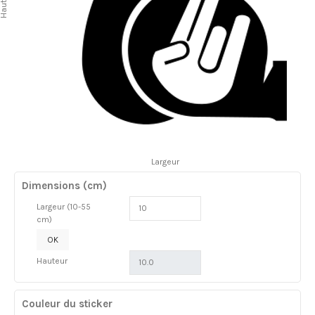
auteur
Largeur
Dimensions (cm)
Largeur (10-55
cm)
OK
Hauteur
Couleur du sticker