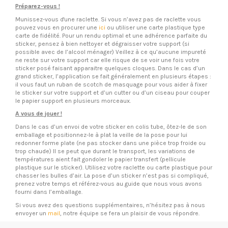
Préparez-vous !
Munissez-vous d'une raclette. Si vous n’avez pas de raclette vous
pouvez vous en procurer une
ici
ou utiliser une carte plastique type
carte de fidélité. Pour un rendu optimal et une adhérence parfaite du
sticker, pensez à bien nettoyer et dégraisser votre support (si
possible avec de l’alcool ménager) Veillez à ce qu’aucune impureté
ne reste sur votre support car elle risque de se voir une fois votre
sticker posé faisant apparaitre quelques cloques. Dans le cas d’un
grand sticker, l’application se fait généralement en plusieurs étapes :
il vous faut un ruban de scotch de masquage pour vous aider à fixer
le sticker sur votre support et d’un cutter ou d’un ciseau pour couper
le papier support en plusieurs morceaux.
A vous de jouer !
Dans le cas d’un envoi de votre sticker en colis tube, ôtez-le de son
emballage et positionnez-le à plat la veille de la pose pour lui
redonner forme plate (ne pas stocker dans une pièce trop froide ou
trop chaude) Il se peut que durant le transport, les variations de
températures aient fait gondoler le papier transfert (pellicule
plastique sur le sticker). Utilisez votre raclette ou carte plastique pour
chasser les bulles d’air. La pose d’un sticker n’est pas si compliqué,
prenez votre temps et référez-vous au guide que nous vous avons
fourni dans l’emballage.
Si vous avez des questions supplémentaires, n’hésitez pas à nous
envoyer un
mail
, notre équipe se fera un plaisir de vous répondre.