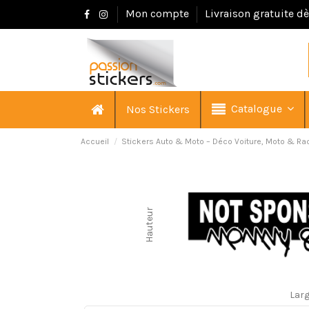
Mon compte
Livraison gratuite d
Catalogue
Nos Stickers
Accueil
Stickers Auto & Moto – Déco Voiture, Moto & Ra
Hauteur
Lar