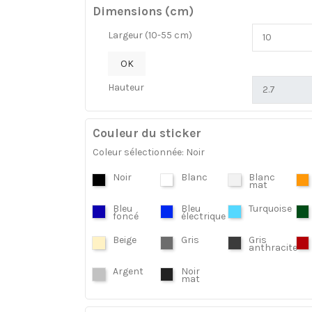
Dimensions (cm)
Largeur (10-55 cm)
OK
Hauteur
Couleur du sticker
Coleur sélectionnée: Noir
Noir
Blanc
Blanc
mat
Bleu
Bleu
Turquoise
foncé
électrique
Beige
Gris
Gris
anthracite
Argent
Noir
mat