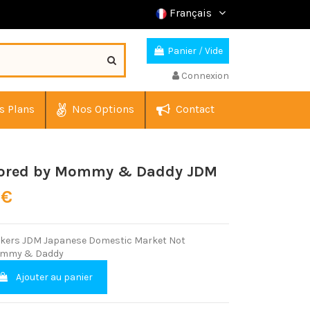
Français
Panier
/
Vide
Connexion
s Plans
Nos Options
Contact
ored by Mommy & Daddy JDM
 €
ickers JDM Japanese Domestic Market Not
ommy & Daddy
Ajouter au panier