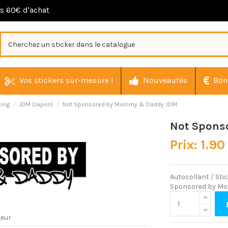
ès 60€ d'achat
Vos stickers sur-mesure !
Nouveautés
Bon
cing
JDM (Japon)
Not Sponsored by Mommy & Daddy JDM
Not Spons
Prix: 1.90
Autocollant / St
Sponsored by M
geur