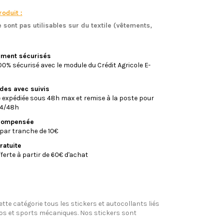
oduit :
 sont pas utilisables sur du textile (vêtements,
)
iement sécurisés
0% sécurisé avec le module du Crédit Agricole E-
ides avec suivis
xpédiée sous 48h max et remise à la poste pour
24/48h
écompensée
par tranche de 10€
ratuite
fferte à partir de 60€ d'achat
tte catégorie tous les stickers et autocollants liés
tos et sports mécaniques. Nos stickers sont