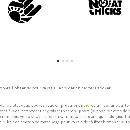
ples à observer pour réussir l’application de votre sticker.
s de raclette vous pouvez vous en procurer une
ici
ou utiliser une carte 
sez à bien nettoyer et dégraisser votre support (si possible avec de 
oir une fois votre sticker posé faisant apparaitre quelques cloques. Dan
un ruban de scotch de masquage pour vous aider à fixer le sticker sur 