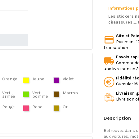
Informations pr
Les stickers ne
chaussures....
Site et Pa
Paiement 10
transaction
Envois rap
Commande e
une livraison en 
Fidélité r
Orange
Jaune
Violet
Cumuler 1€ 
Vert
Vert
Marron
Livraison g
armée
pomme
Livraison o
Rouge
Rose
Or
Description
Retrouvez dans ce
aux voitures, mo