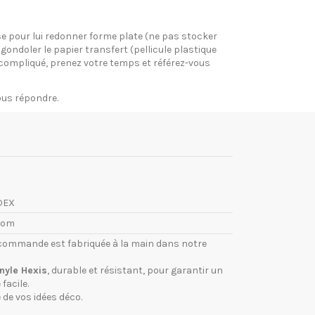
pose pour lui redonner forme plate (ne pas stocker
gondoler le papier transfert (pellicule plastique
si compliqué, prenez votre temps et référez-vous
vous répondre.
DEX
com
commande est fabriquée à la main dans notre
inyle Hexis
, durable et résistant, pour garantir un
facile.
 de vos idées déco.