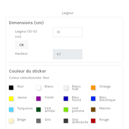
Largeur
Dimensions (cm)
Largeur (10-55
cm)
OK
Hauteur
Couleur du sticker
Coleur sélectionnée: Noir
Noir
Blanc
Blanc
Orange
mat
Jaune
Violet
Bleu
Bleu
foncé
électrique
Turquoise
Vert
Vert
Marron
armée
pomme
Beige
Gris
Gris
Rouge
anthracite