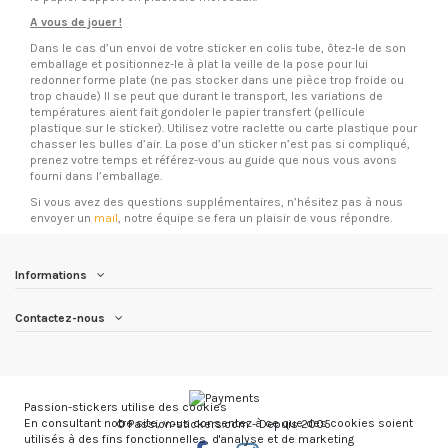
A vous de jouer !
Dans le cas d’un envoi de votre sticker en colis tube, ôtez-le de son
emballage et positionnez-le à plat la veille de la pose pour lui
redonner forme plate (ne pas stocker dans une pièce trop froide ou
trop chaude) Il se peut que durant le transport, les variations de
températures aient fait gondoler le papier transfert (pellicule
plastique sur le sticker). Utilisez votre raclette ou carte plastique pour
chasser les bulles d’air. La pose d’un sticker n’est pas si compliqué,
prenez votre temps et référez-vous au guide que nous vous avons
fourni dans l’emballage.
Si vous avez des questions supplémentaires, n’hésitez pas à nous
envoyer un
mail
, notre équipe se fera un plaisir de vous répondre.
Informations
Contactez-nous
Passion-stickers utilise des cookies
En consultant notre site, vous consentez à ce que des cookies soient
© Passion-stickers.com - Depuis 2005
utilisés à des fins fonctionnelles, d'analyse et de marketing