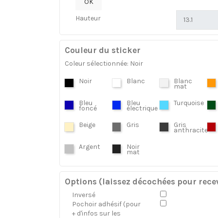
OK
Hauteur
Couleur du sticker
Coleur sélectionnée: Noir
Noir
Blanc
Blanc
mat
Bleu
Bleu
Turquoise
foncé
électrique
Beige
Gris
Gris
anthracite
Argent
Noir
mat
Options (laissez décochées pour recev
Inversé
Pochoir adhésif (pour
+ d'infos sur les