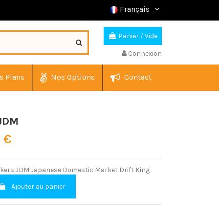
Français
Panier
/
Vide
Connexion
s Plans
Nos Options
Contact
 JDM
0 €
ickers JDM Japanese Domestic Market Drift King
Ajouter au panier