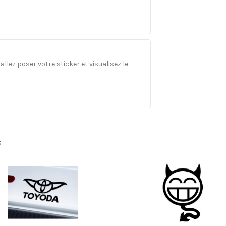
llez poser votre sticker et visualisez le
: