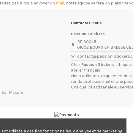
ésitez pas à nous envoyer un
mail
, notre équipe se fera un plaisir de 
Contactez-nous
Passion-Stickers
BP 30045
01002 BOURG EN BRESSE CE
contact@passion-stickers.
Chez
Passion Stickers
, chaque 
atelier français.
Nous utilisons uniquement du
v
rendu professionnel et une pose 
Une qualité artisanale au service
s Sur Mesure
© Passion-stickers.com - Depuis 2005
ent utilisés à des fins fonctionnelles, d'analyse et de marketing