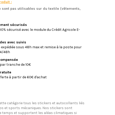
oduit :
 sont pas utilisables sur du textile (vêtements,
)
iement sécurisés
0% sécurisé avec le module du Crédit Agricole E-
ides avec suivis
xpédiée sous 48h max et remise à la poste pour
24/48h
écompensée
par tranche de 10€
ratuite
fferte à partir de 60€ d'achat
tte catégorie tous les stickers et autocollants liés
tos et sports mécaniques. Nos stickers sont
e temps et supportent les aléas climatiques si