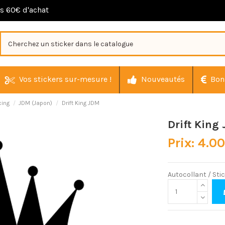
ès 60€ d'achat
Vos stickers sur-mesure !
Nouveautés
Bon
cing
JDM (Japon)
Drift King JDM
Drift King
Prix: 4.0
Autocollant / St