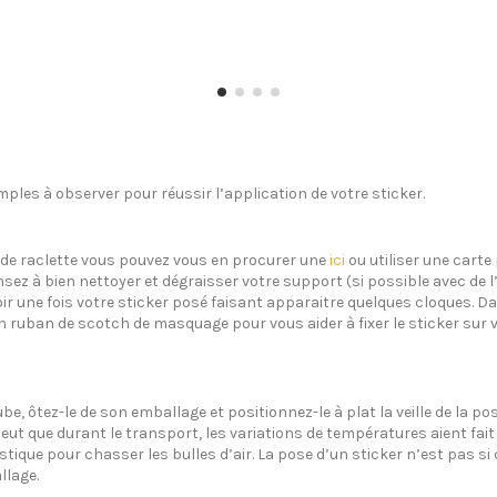
ples à observer pour réussir l’application de votre sticker.
s de raclette vous pouvez vous en procurer une
ici
ou utiliser une carte 
sez à bien nettoyer et dégraisser votre support (si possible avec de 
oir une fois votre sticker posé faisant apparaitre quelques cloques. Dan
un ruban de scotch de masquage pour vous aider à fixer le sticker sur 
ube, ôtez-le de son emballage et positionnez-le à plat la veille de la 
eut que durant le transport, les variations de températures aient fait 
plastique pour chasser les bulles d’air. La pose d’un sticker n’est pas 
llage.