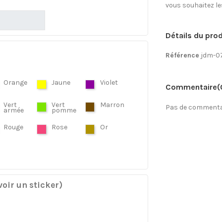
vous souhaitez les 
Détails du prod
Référence
jdm-0
Orange
Jaune
Violet
Commentaire
(
Vert
Vert
Marron
Pas de commentai
armée
pomme
Rouge
Rose
Or
oir un sticker)