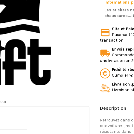
Informations pr
Les stickers ne
chaussures....
Site et Pa
Paiement 10
transaction
Envois rap
Commande e
une livraison en 
Fidélité r
Cumuler 1€ 
Livraison g
Livraison o
geur
Description
Retrouvez dans ce
aux voitures, mo
résistants dans l