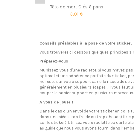
Tête de mort Clés 6 pans
3,01 €
Conseils préalables à la pose de votre sticker.
Vous trouverez ci-dessous quelques principes sim
Préparez-vous !
Munissez-vous d'une raclette. Si vous n’avez pa
optimal et une adhérence parfaite du sticker, pen
ne reste sur votre support car elle risque de se v
généralement en plusieurs étapes : il vous faut 
couper le papier support en plusieurs morceaux.
A vous de jouer !
Dans le cas d’un envoi de votre sticker en colis t
dans une pièce trop froide ou trop chaude) Il se p
sur le sticker). Utilisez votre raclette ou carte 
au guide que nous vous avons fourni dans l’emba