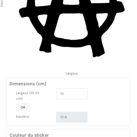
auteur
Largeur
Dimensions (cm)
Largeur (10-55
cm)
OK
Hauteur
Couleur du sticker