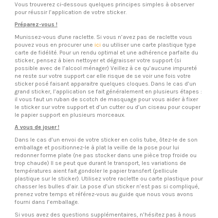
Vous trouverez ci-dessous quelques principes simples à observer
pour réussir l’application de votre sticker.
Préparez-vous !
Munissez-vous d'une raclette. Si vous n’avez pas de raclette vous
pouvez vous en procurer une
ici
ou utiliser une carte plastique type
carte de fidélité. Pour un rendu optimal et une adhérence parfaite du
sticker, pensez à bien nettoyer et dégraisser votre support (si
possible avec de l’alcool ménager) Veillez à ce qu’aucune impureté
ne reste sur votre support car elle risque de se voir une fois votre
sticker posé faisant apparaitre quelques cloques. Dans le cas d’un
grand sticker, l’application se fait généralement en plusieurs étapes :
il vous faut un ruban de scotch de masquage pour vous aider à fixer
le sticker sur votre support et d’un cutter ou d’un ciseau pour couper
le papier support en plusieurs morceaux.
A vous de jouer !
Dans le cas d’un envoi de votre sticker en colis tube, ôtez-le de son
emballage et positionnez-le à plat la veille de la pose pour lui
redonner forme plate (ne pas stocker dans une pièce trop froide ou
trop chaude) Il se peut que durant le transport, les variations de
températures aient fait gondoler le papier transfert (pellicule
plastique sur le sticker). Utilisez votre raclette ou carte plastique pour
chasser les bulles d’air. La pose d’un sticker n’est pas si compliqué,
prenez votre temps et référez-vous au guide que nous vous avons
fourni dans l’emballage.
Si vous avez des questions supplémentaires, n’hésitez pas à nous