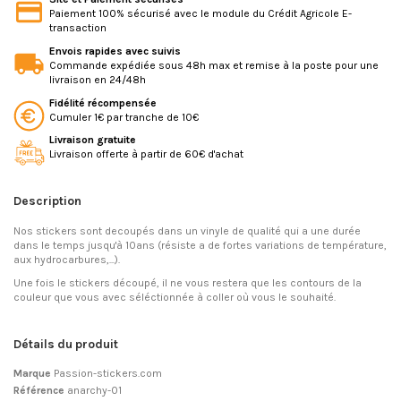
Paiement 100% sécurisé avec le module du Crédit Agricole E-
transaction
Envois rapides avec suivis
Commande expédiée sous 48h max et remise à la poste pour une
livraison en 24/48h
Fidélité récompensée
Cumuler 1€ par tranche de 10€
Livraison gratuite
Livraison offerte à partir de 60€ d'achat
Description
Nos stickers sont decoupés dans un vinyle de qualité qui a une durée
dans le temps jusqu'à 10ans (résiste a de fortes variations de température,
aux hydrocarbures,...).
Une fois le stickers découpé, il ne vous restera que les contours de la
couleur que vous avec séléctionnée à coller où vous le souhaité.
Détails du produit
Marque
Passion-stickers.com
Référence
anarchy-01