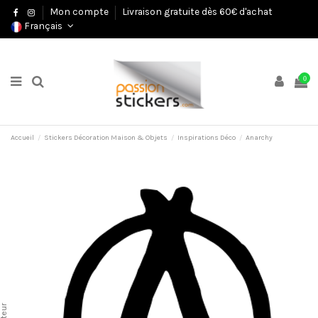
Mon compte
Livraison gratuite dès 60€ d'achat
Français
0
Accueil
Stickers Décoration Maison & Objets
Inspirations Déco
Anarchy