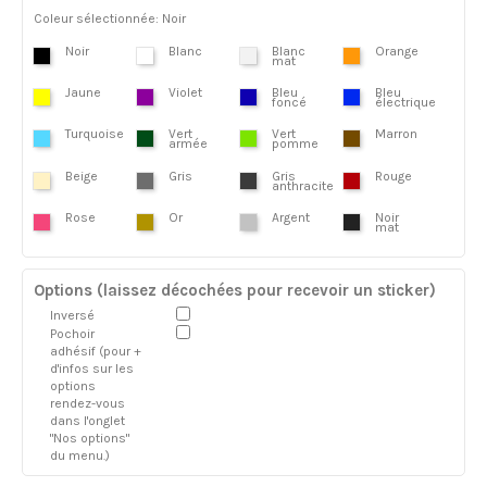
Coleur sélectionnée: Noir
Noir
Blanc
Blanc
Orange
mat
Jaune
Violet
Bleu
Bleu
foncé
électrique
Turquoise
Vert
Vert
Marron
armée
pomme
Beige
Gris
Gris
Rouge
anthracite
Rose
Or
Argent
Noir
mat
Options (laissez décochées pour recevoir un sticker)
Inversé
Pochoir
adhésif (pour +
d'infos sur les
options
rendez-vous
dans l'onglet
"Nos options"
du menu.)