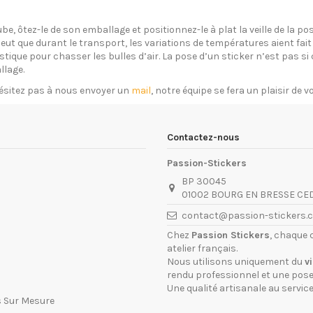
ube, ôtez-le de son emballage et positionnez-le à plat la veille de la 
eut que durant le transport, les variations de températures aient fait 
plastique pour chasser les bulles d’air. La pose d’un sticker n’est pas 
llage.
ésitez pas à nous envoyer un
mail
, notre équipe se fera un plaisir de 
Contactez-nous
Passion-Stickers
BP 30045
01002 BOURG EN BRESSE CE
contact@passion-stickers.
Chez
Passion Stickers
, chaque 
atelier français.
Nous utilisons uniquement du
v
rendu professionnel et une pose 
Une qualité artisanale au service
s Sur Mesure