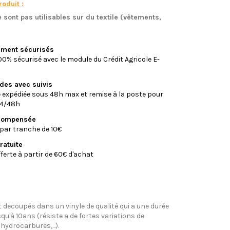
oduit :
 sont pas utilisables sur du textile (vêtements,
)
iement sécurisés
0% sécurisé avec le module du Crédit Agricole E-
ides avec suivis
xpédiée sous 48h max et remise à la poste pour
24/48h
écompensée
par tranche de 10€
ratuite
fferte à partir de 60€ d'achat
 decoupés dans un vinyle de qualité qui a une durée
qu'à 10ans (résiste a de fortes variations de
hydrocarbures,...).