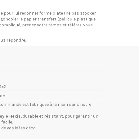
pose pour lui redonner forme plate (ne pas stocker
gondoler le papier transfert (pellicule plastique
si compliqué, prenez votre temps et référez-vous
vous répondre.
DEX
com
commande est fabriquée à la main dans notre
inyle Hexis
, durable et résistant, pour garantir un
facile.
 de vos idées déco.