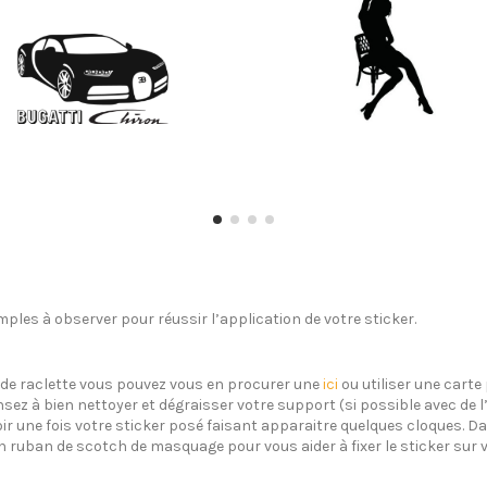
ples à observer pour réussir l’application de votre sticker.
s de raclette vous pouvez vous en procurer une
ici
ou utiliser une carte 
sez à bien nettoyer et dégraisser votre support (si possible avec de 
oir une fois votre sticker posé faisant apparaitre quelques cloques. Dan
un ruban de scotch de masquage pour vous aider à fixer le sticker sur 