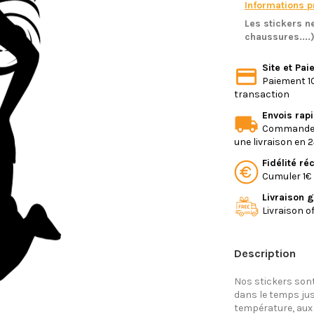
Informations pr
Les stickers ne
chaussures....
Site et Pa
Paiement 10
transaction
Envois rap
Commande e
une livraison en 
Fidélité r
Cumuler 1€ 
Livraison g
Livraison o
Description
Nos stickers sont
dans le temps jus
température, aux 