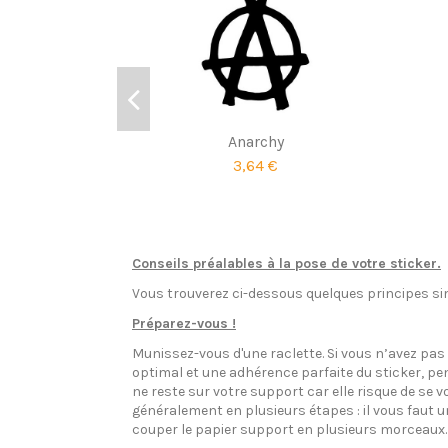
Anarchy
3,64 €
Conseils préalables à la pose de votre sticker.
Vous trouverez ci-dessous quelques principes sim
Préparez-vous !
Munissez-vous d'une raclette. Si vous n’avez pa
optimal et une adhérence parfaite du sticker, pen
ne reste sur votre support car elle risque de se v
généralement en plusieurs étapes : il vous faut 
couper le papier support en plusieurs morceaux.