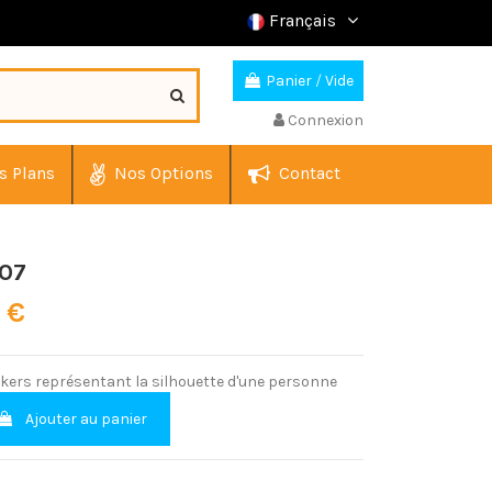
Français
Panier
/
Vide
Connexion
s Plans
Nos Options
Contact
 07
0 €
ckers représentant la silhouette d'une personne
Ajouter au panier