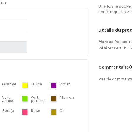
geur
Une fois le sticke
couleur que vous 
Détails du prod
Marque
Passion-
Référence
silh-0
Commentaire
(
Pas de commentai
Orange
Jaune
Violet
Vert
Vert
Marron
armée
pomme
Rouge
Rose
Or