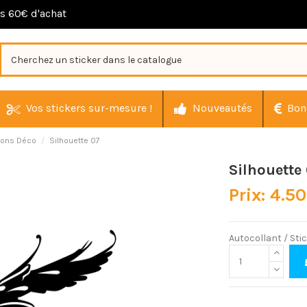
ès 60€ d'achat
Vos stickers sur-mesure !
Nouveautés
Bon
tions Déco
Silhouette 07
Silhouette
Prix: 4.5
Autocollant / Sti