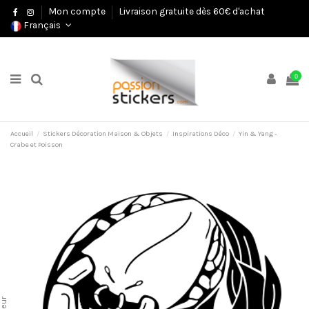
Mon compte
Livraison gratuite dès 60€ d'achat
Français
0
Accueil
Stickers Décoration Maison & Objets
Inspirations Déco
Yin & Yang -
Crabe et Poisson