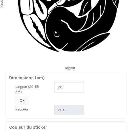
auteur
Largeur
Dimensions (cm)
Largeur (20-55
cm)
OK
Hauteur
Couleur du sticker