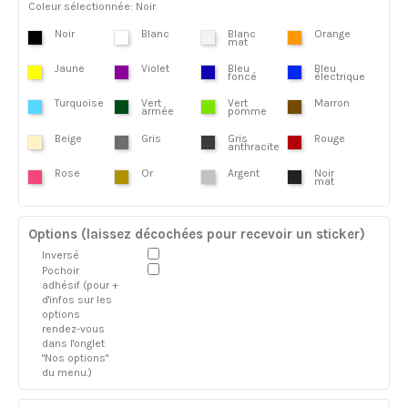
Coleur sélectionnée: Noir
Noir
Blanc
Blanc
Orange
mat
Jaune
Violet
Bleu
Bleu
foncé
électrique
Turquoise
Vert
Vert
Marron
armée
pomme
Beige
Gris
Gris
Rouge
anthracite
Rose
Or
Argent
Noir
mat
Options (laissez décochées pour recevoir un sticker)
Inversé
Pochoir
adhésif (pour +
d'infos sur les
options
rendez-vous
dans l'onglet
"Nos options"
du menu.)