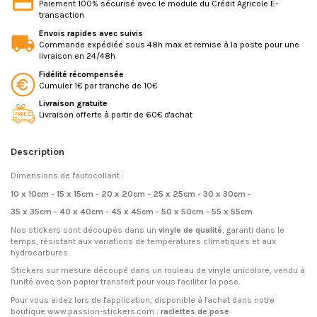
Paiement 100% sécurisé avec le module du Crédit Agricole E-
transaction
Envois rapides avec suivis
Commande expédiée sous 48h max et remise à la poste pour une
livraison en 24/48h
Fidélité récompensée
Cumuler 1€ par tranche de 10€
Livraison gratuite
Livraison offerte à partir de 60€ d'achat
Description
Dimensions de l'autocollant :
10 x 10cm - 15 x 15cm - 20 x 20cm - 25 x 25cm - 30 x 30cm -
35 x 35cm - 40 x 40cm - 45 x 45cm - 50 x 50cm - 55 x 55cm
Nos stickers sont découpés dans un
vinyle de qualité
, garanti dans le
temps, résistant aux variations de températures climatiques et aux
hydrocarbures.
Stickers sur mesure découpé dans un rouleau de vinyle unicolore, vendu à
l'unité avec son papier transfert pour vous faciliter la pose.
Pour vous aidez lors de l'application, disponible à l'achat dans notre
boutique www.passion-stickers.com :
raclettes de pose