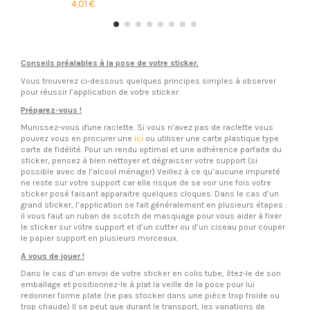
4,01 €
Conseils préalables à la pose de votre sticker.
Vous trouverez ci-dessous quelques principes simples à observer
pour réussir l’application de votre sticker.
Préparez-vous !
Munissez-vous d'une raclette. Si vous n’avez pas de raclette vous
pouvez vous en procurer une
ici
ou utiliser une carte plastique type
carte de fidélité. Pour un rendu optimal et une adhérence parfaite du
sticker, pensez à bien nettoyer et dégraisser votre support (si
possible avec de l’alcool ménager) Veillez à ce qu’aucune impureté
ne reste sur votre support car elle risque de se voir une fois votre
sticker posé faisant apparaitre quelques cloques. Dans le cas d’un
grand sticker, l’application se fait généralement en plusieurs étapes :
il vous faut un ruban de scotch de masquage pour vous aider à fixer
le sticker sur votre support et d’un cutter ou d’un ciseau pour couper
le papier support en plusieurs morceaux.
A vous de jouer !
Dans le cas d’un envoi de votre sticker en colis tube, ôtez-le de son
emballage et positionnez-le à plat la veille de la pose pour lui
redonner forme plate (ne pas stocker dans une pièce trop froide ou
trop chaude) Il se peut que durant le transport, les variations de