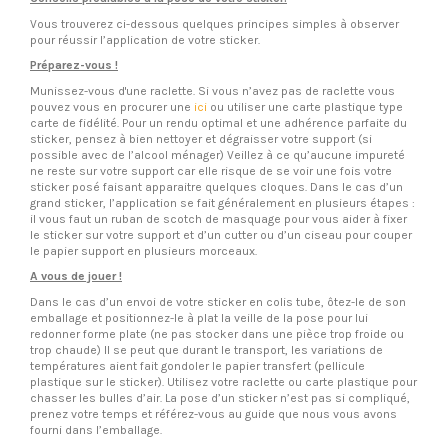
Vous trouverez ci-dessous quelques principes simples à observer
pour réussir l’application de votre sticker.
Préparez-vous !
Munissez-vous d'une raclette. Si vous n’avez pas de raclette vous
pouvez vous en procurer une
ici
ou utiliser une carte plastique type
carte de fidélité. Pour un rendu optimal et une adhérence parfaite du
sticker, pensez à bien nettoyer et dégraisser votre support (si
possible avec de l’alcool ménager) Veillez à ce qu’aucune impureté
ne reste sur votre support car elle risque de se voir une fois votre
sticker posé faisant apparaitre quelques cloques. Dans le cas d’un
grand sticker, l’application se fait généralement en plusieurs étapes :
il vous faut un ruban de scotch de masquage pour vous aider à fixer
le sticker sur votre support et d’un cutter ou d’un ciseau pour couper
le papier support en plusieurs morceaux.
A vous de jouer !
Dans le cas d’un envoi de votre sticker en colis tube, ôtez-le de son
emballage et positionnez-le à plat la veille de la pose pour lui
redonner forme plate (ne pas stocker dans une pièce trop froide ou
trop chaude) Il se peut que durant le transport, les variations de
températures aient fait gondoler le papier transfert (pellicule
plastique sur le sticker). Utilisez votre raclette ou carte plastique pour
chasser les bulles d’air. La pose d’un sticker n’est pas si compliqué,
prenez votre temps et référez-vous au guide que nous vous avons
fourni dans l’emballage.