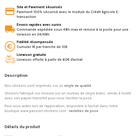
Site et Paiement sécurisés
Paiement 100% sécurisé avec le module du Crédit Agricole E-
transaction
Envois rapides avec suivis
Commande expédiée sous 48h max et remise à la poste pour une
livraison en 24/48h
Fidélité récompensée
Cumuler 1€ par tranche de 10€
Livraison gratuite
Livraison offerte à partir de 60€ d'achat
Description
Nos stickers sont imprimés sur un
vinyle de qualité
.
Stickers fabriqué sur mesure sur un rouleau de vinyle blanc, vendu à l'unité
avec son papier transfert pour vous faciliter la pose.
Pour vous aidez lors de l'application, disponible à l'achat dans notre
boutique www.passion-stickers.com :
raclettes de pose
Détails du produit