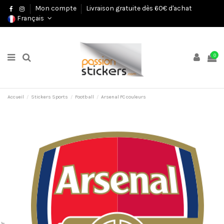
Mon compte
Livraison gratuite dès 60€ d'achat
Français
0
Accueil
Stickers Sports
Football
Arsenal FC couleurs