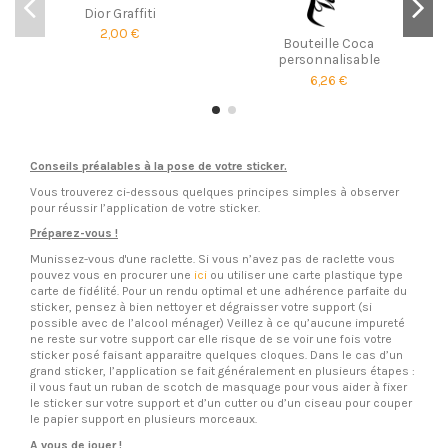
Dior Graffiti
2,00 €
Bouteille Coca
personnalisable
6,26 €
Conseils préalables à la pose de votre sticker.
Vous trouverez ci-dessous quelques principes simples à observer
pour réussir l’application de votre sticker.
Préparez-vous !
Munissez-vous d'une raclette. Si vous n’avez pas de raclette vous
pouvez vous en procurer une
ici
ou utiliser une carte plastique type
carte de fidélité. Pour un rendu optimal et une adhérence parfaite du
sticker, pensez à bien nettoyer et dégraisser votre support (si
possible avec de l’alcool ménager) Veillez à ce qu’aucune impureté
ne reste sur votre support car elle risque de se voir une fois votre
sticker posé faisant apparaitre quelques cloques. Dans le cas d’un
grand sticker, l’application se fait généralement en plusieurs étapes :
il vous faut un ruban de scotch de masquage pour vous aider à fixer
le sticker sur votre support et d’un cutter ou d’un ciseau pour couper
le papier support en plusieurs morceaux.
A vous de jouer !