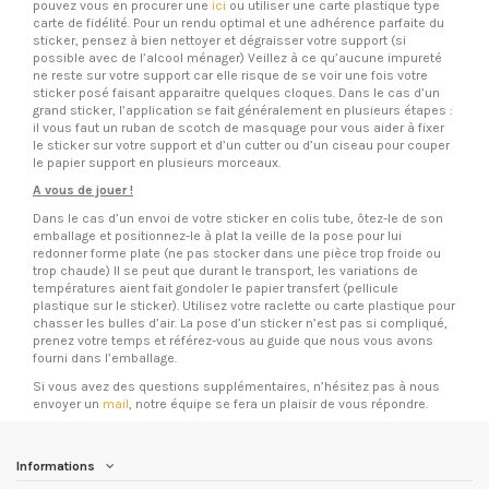
pouvez vous en procurer une
ici
ou utiliser une carte plastique type
carte de fidélité. Pour un rendu optimal et une adhérence parfaite du
sticker, pensez à bien nettoyer et dégraisser votre support (si
possible avec de l’alcool ménager) Veillez à ce qu’aucune impureté
ne reste sur votre support car elle risque de se voir une fois votre
sticker posé faisant apparaitre quelques cloques. Dans le cas d’un
grand sticker, l’application se fait généralement en plusieurs étapes :
il vous faut un ruban de scotch de masquage pour vous aider à fixer
le sticker sur votre support et d’un cutter ou d’un ciseau pour couper
le papier support en plusieurs morceaux.
A vous de jouer !
Dans le cas d’un envoi de votre sticker en colis tube, ôtez-le de son
emballage et positionnez-le à plat la veille de la pose pour lui
redonner forme plate (ne pas stocker dans une pièce trop froide ou
trop chaude) Il se peut que durant le transport, les variations de
températures aient fait gondoler le papier transfert (pellicule
plastique sur le sticker). Utilisez votre raclette ou carte plastique pour
chasser les bulles d’air. La pose d’un sticker n’est pas si compliqué,
prenez votre temps et référez-vous au guide que nous vous avons
fourni dans l’emballage.
Si vous avez des questions supplémentaires, n’hésitez pas à nous
envoyer un
mail
, notre équipe se fera un plaisir de vous répondre.
Informations