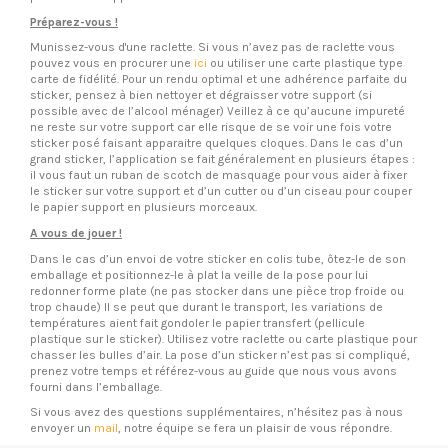
Préparez-vous !
Munissez-vous d'une raclette. Si vous n’avez pas de raclette vous
pouvez vous en procurer une
ici
ou utiliser une carte plastique type
carte de fidélité. Pour un rendu optimal et une adhérence parfaite du
sticker, pensez à bien nettoyer et dégraisser votre support (si
possible avec de l’alcool ménager) Veillez à ce qu’aucune impureté
ne reste sur votre support car elle risque de se voir une fois votre
sticker posé faisant apparaitre quelques cloques. Dans le cas d’un
grand sticker, l’application se fait généralement en plusieurs étapes :
il vous faut un ruban de scotch de masquage pour vous aider à fixer
le sticker sur votre support et d’un cutter ou d’un ciseau pour couper
le papier support en plusieurs morceaux.
A vous de jouer !
Dans le cas d’un envoi de votre sticker en colis tube, ôtez-le de son
emballage et positionnez-le à plat la veille de la pose pour lui
redonner forme plate (ne pas stocker dans une pièce trop froide ou
trop chaude) Il se peut que durant le transport, les variations de
températures aient fait gondoler le papier transfert (pellicule
plastique sur le sticker). Utilisez votre raclette ou carte plastique pour
chasser les bulles d’air. La pose d’un sticker n’est pas si compliqué,
prenez votre temps et référez-vous au guide que nous vous avons
fourni dans l’emballage.
Si vous avez des questions supplémentaires, n’hésitez pas à nous
envoyer un
mail
, notre équipe se fera un plaisir de vous répondre.