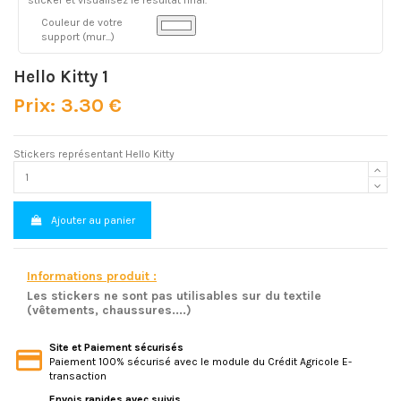
Couleur de votre
support (mur...)
Hello Kitty 1
Prix: 3.30 €
Stickers représentant Hello Kitty
Ajouter au panier
Informations produit :
Les stickers ne sont pas utilisables sur du textile
(vêtements, chaussures....)
Site et Paiement sécurisés
Paiement 100% sécurisé avec le module du Crédit Agricole E-
transaction
Envois rapides avec suivis