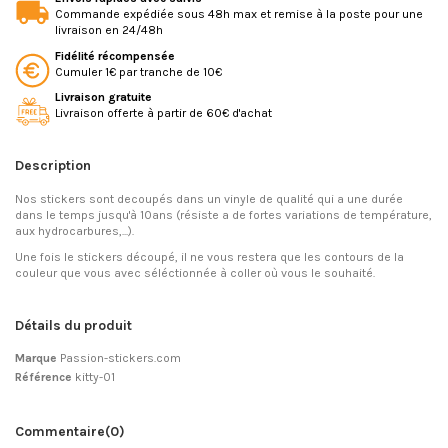
Commande expédiée sous 48h max et remise à la poste pour une
livraison en 24/48h
Fidélité récompensée
Cumuler 1€ par tranche de 10€
Livraison gratuite
Livraison offerte à partir de 60€ d'achat
Description
Nos stickers sont decoupés dans un vinyle de qualité qui a une durée
dans le temps jusqu'à 10ans (résiste a de fortes variations de température,
aux hydrocarbures,...).
Une fois le stickers découpé, il ne vous restera que les contours de la
couleur que vous avec séléctionnée à coller où vous le souhaité.
Détails du produit
Marque
Passion-stickers.com
Référence
kitty-01
Commentaire
(0)