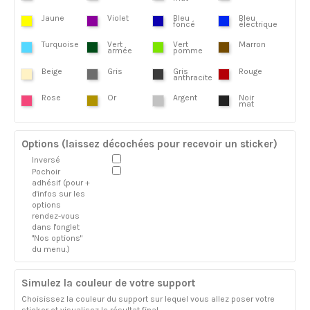
Jaune
Violet
Bleu
Bleu
foncé
électrique
Turquoise
Vert
Vert
Marron
armée
pomme
Beige
Gris
Gris
Rouge
anthracite
Rose
Or
Argent
Noir
mat
Options (laissez décochées pour recevoir un sticker)
Inversé
Pochoir
adhésif (pour +
d'infos sur les
options
rendez-vous
dans l'onglet
"Nos options"
du menu.)
Simulez la couleur de votre support
Choisissez la couleur du support sur lequel vous allez poser votre
sticker et visualisez le résultat final.