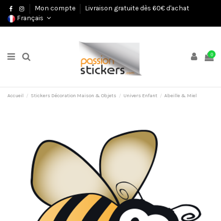
Mon compte
Livraison gratuite dès 60€ d'achat
Français
0
Accueil
Stickers Décoration Maison & Objets
Univers Enfant
Abeille & Miel