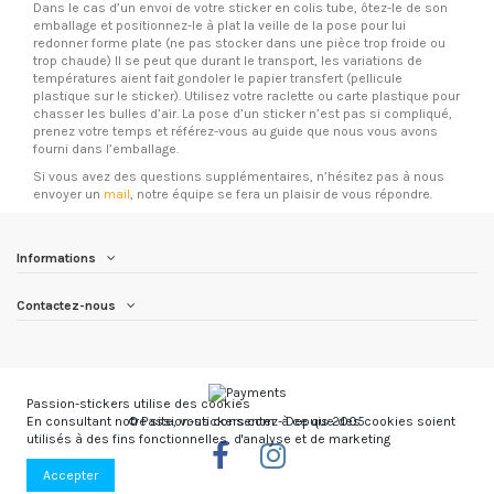
Dans le cas d’un envoi de votre sticker en colis tube, ôtez-le de son
emballage et positionnez-le à plat la veille de la pose pour lui
redonner forme plate (ne pas stocker dans une pièce trop froide ou
trop chaude) Il se peut que durant le transport, les variations de
températures aient fait gondoler le papier transfert (pellicule
plastique sur le sticker). Utilisez votre raclette ou carte plastique pour
chasser les bulles d’air. La pose d’un sticker n’est pas si compliqué,
prenez votre temps et référez-vous au guide que nous vous avons
fourni dans l’emballage.
Si vous avez des questions supplémentaires, n’hésitez pas à nous
envoyer un
mail
, notre équipe se fera un plaisir de vous répondre.
Informations
Contactez-nous
Passion-stickers utilise des cookies
© Passion-stickers.com - Depuis 2005
En consultant notre site, vous consentez à ce que des cookies soient
utilisés à des fins fonctionnelles, d'analyse et de marketing
Accepter