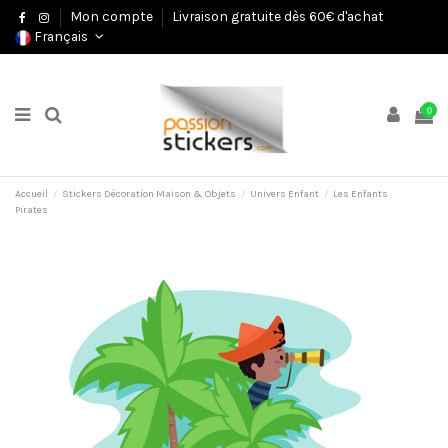
Mon compte
Livraison gratuite dès 60€ d'achat
Français
0
Accueil
Stickers Décoration Maison & Objets
Univers Enfant
Les Enfants
Pirates