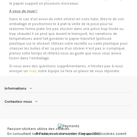
le papier support en plusieurs morceaux.
A vous de jouer !
Dans le cas d’un envoi de votre sticker en colis tube, ôtez-le de son
emballage et positionnez-le à plat la veille de la pose pour lui
redonner forme plate (ne pas stocker dans une pièce trop froide ou
trop chaude) Il se peut que durant le transport, les variations de
températures aient fait gondoler le papier transfert (pellicule
plastique sur le sticker). Utilisez votre raclette ou carte plastique pour
chasser les bulles d’air. La pose d’un sticker n’est pas si compliqué,
prenez votre temps et référez-vous au guide que nous vous avons
fourni dans l’emballage.
Si vous avez des questions supplémentaires, n’hésitez pas à nous
envoyer un
mail
, notre équipe se fera un plaisir de vous répondre.
Informations
Contactez-nous
Passion-stickers utilise des cookies
© Passion-stickers.com - Depuis 2005
En consultant notre site, vous consentez à ce que des cookies soient