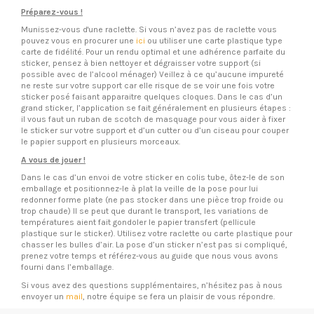
Préparez-vous !
Munissez-vous d'une raclette. Si vous n’avez pas de raclette vous
pouvez vous en procurer une
ici
ou utiliser une carte plastique type
carte de fidélité. Pour un rendu optimal et une adhérence parfaite du
sticker, pensez à bien nettoyer et dégraisser votre support (si
possible avec de l’alcool ménager) Veillez à ce qu’aucune impureté
ne reste sur votre support car elle risque de se voir une fois votre
sticker posé faisant apparaitre quelques cloques. Dans le cas d’un
grand sticker, l’application se fait généralement en plusieurs étapes :
il vous faut un ruban de scotch de masquage pour vous aider à fixer
le sticker sur votre support et d’un cutter ou d’un ciseau pour couper
le papier support en plusieurs morceaux.
A vous de jouer !
Dans le cas d’un envoi de votre sticker en colis tube, ôtez-le de son
emballage et positionnez-le à plat la veille de la pose pour lui
redonner forme plate (ne pas stocker dans une pièce trop froide ou
trop chaude) Il se peut que durant le transport, les variations de
températures aient fait gondoler le papier transfert (pellicule
plastique sur le sticker). Utilisez votre raclette ou carte plastique pour
chasser les bulles d’air. La pose d’un sticker n’est pas si compliqué,
prenez votre temps et référez-vous au guide que nous vous avons
fourni dans l’emballage.
Si vous avez des questions supplémentaires, n’hésitez pas à nous
envoyer un
mail
, notre équipe se fera un plaisir de vous répondre.