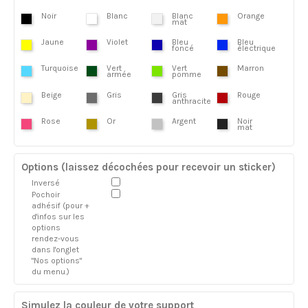
Noir
Blanc
Blanc
Orange
mat
Jaune
Violet
Bleu
Bleu
foncé
électrique
Turquoise
Vert
Vert
Marron
armée
pomme
Beige
Gris
Gris
Rouge
anthracite
Rose
Or
Argent
Noir
mat
Options (laissez décochées pour recevoir un sticker)
Inversé
Pochoir
adhésif (pour +
d'infos sur les
options
rendez-vous
dans l'onglet
"Nos options"
du menu.)
Simulez la couleur de votre support