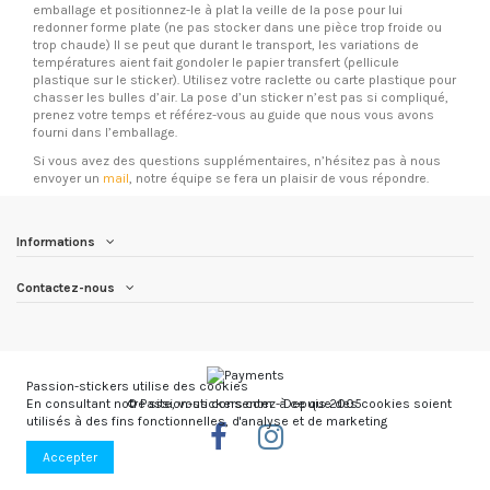
emballage et positionnez-le à plat la veille de la pose pour lui
redonner forme plate (ne pas stocker dans une pièce trop froide ou
trop chaude) Il se peut que durant le transport, les variations de
températures aient fait gondoler le papier transfert (pellicule
plastique sur le sticker). Utilisez votre raclette ou carte plastique pour
chasser les bulles d’air. La pose d’un sticker n’est pas si compliqué,
prenez votre temps et référez-vous au guide que nous vous avons
fourni dans l’emballage.
Si vous avez des questions supplémentaires, n’hésitez pas à nous
envoyer un
mail
, notre équipe se fera un plaisir de vous répondre.
Informations
Contactez-nous
Passion-stickers utilise des cookies
© Passion-stickers.com - Depuis 2005
En consultant notre site, vous consentez à ce que des cookies soient
utilisés à des fins fonctionnelles, d'analyse et de marketing
Accepter