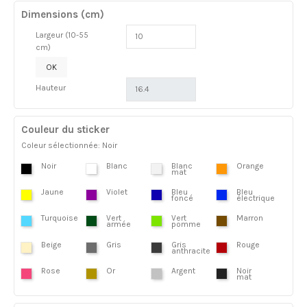
Dimensions (cm)
Largeur (10-55
cm)
OK
Hauteur
Couleur du sticker
Coleur sélectionnée: Noir
Noir
Blanc
Blanc
Orange
mat
Jaune
Violet
Bleu
Bleu
foncé
électrique
Turquoise
Vert
Vert
Marron
armée
pomme
Beige
Gris
Gris
Rouge
anthracite
Rose
Or
Argent
Noir
mat