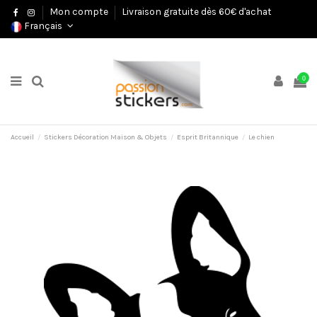
Mon compte
Livraison gratuite dès 60€ d'achat
Français
0
Accueil
Stickers Décoration Maison & Objets
Esprit Britannique
Le chien