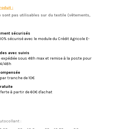
oduit :
 sont pas utilisables sur du textile (vêtements,
)
iement sécurisés
0% sécurisé avec le module du Crédit Agricole E-
ides avec suivis
xpédiée sous 48h max et remise à la poste pour
24/48h
écompensée
par tranche de 10€
ratuite
fferte à partir de 60€ d'achat
utocollant :