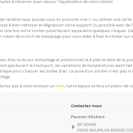
ples à observer pour réussir l’application de votre sticker.
s de raclette vous pouvez vous en procurer une
ici
ou utiliser une carte 
sez à bien nettoyer et dégraisser votre support (si possible avec de 
oir une fois votre sticker posé faisant apparaitre quelques cloques. Dan
un ruban de scotch de masquage pour vous aider à fixer le sticker sur 
ube, ôtez-le de son emballage et positionnez-le à plat la veille de la 
eut que durant le transport, les variations de températures aient fait 
plastique pour chasser les bulles d’air. La pose d’un sticker n’est pas 
llage.
ésitez pas à nous envoyer un
mail
, notre équipe se fera un plaisir de 
Contactez-nous
Passion-Stickers
BP 30045
01002 BOURG EN BRESSE CE