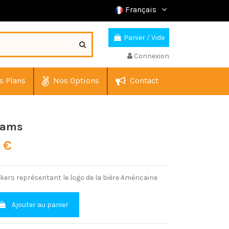
Français
Panier
/
Vide
Connexion
s Plans
Nos Options
Contact
dams
0 €
ckers représentant le logo de la bière Américaine
Ajouter au panier