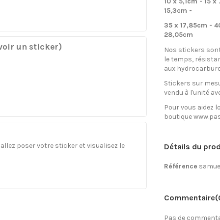
10 x 5,1cm - 15 x
15,3cm -
35 x 17,85cm - 4
28,05cm
oir un sticker)
Nos stickers son
le temps, résista
aux hydrocarbure
Stickers sur mesu
vendu à l'unité av
Pour vous aidez lo
boutique www.pas
llez poser votre sticker et visualisez le
Détails du prod
Référence
samue
Commentaire
(
Pas de commentai