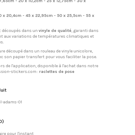
 7,65cm - 20 x 10,2cm - 25 x 12,75cm - 30 x
0 x 20,4cm - 45 x 22,95cm - 50 x 25,5cm - 55 x
t découpés dans un
vinyle de qualité
, garanti dans
nt aux variations de températures climatiques et
s.
re découpé dans un rouleau de vinyle unicolore,
ec son papier transfert pour vous faciliter la pose.
rs de l'application, disponible à l'achat dans notre
sion-stickers.com :
raclettes de pose
uit
l-adams-01
0)
re pour l'instant