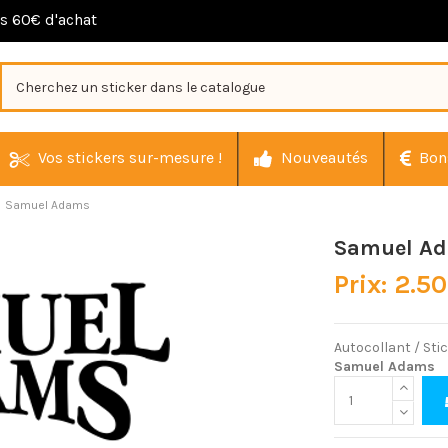
ès 60€ d'achat
Vos stickers sur-mesure !
Nouveautés
Bon
Samuel Adams
Samuel A
Prix: 2.5
Autocollant / Sti
Samuel Adams