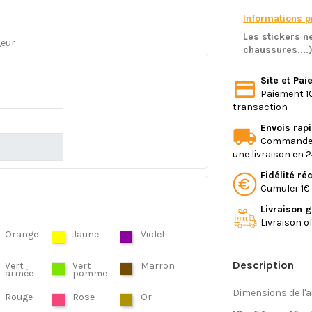
Informations pr
Les stickers ne
geur
chaussures....
Site et Pa
Paiement 10
transaction
Envois rap
Commande e
une livraison en 
Fidélité r
Cumuler 1€ 
Livraison g
Livraison o
Orange
Jaune
Violet
Description
Vert
Vert
Marron
armée
pomme
Dimensions de l'a
Rouge
Rose
Or