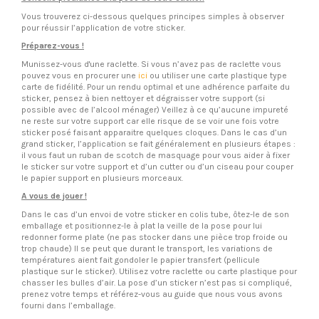
Vous trouverez ci-dessous quelques principes simples à observer
pour réussir l’application de votre sticker.
Préparez-vous !
Munissez-vous d'une raclette. Si vous n’avez pas de raclette vous
pouvez vous en procurer une
ici
ou utiliser une carte plastique type
carte de fidélité. Pour un rendu optimal et une adhérence parfaite du
sticker, pensez à bien nettoyer et dégraisser votre support (si
possible avec de l’alcool ménager) Veillez à ce qu’aucune impureté
ne reste sur votre support car elle risque de se voir une fois votre
sticker posé faisant apparaitre quelques cloques. Dans le cas d’un
grand sticker, l’application se fait généralement en plusieurs étapes :
il vous faut un ruban de scotch de masquage pour vous aider à fixer
le sticker sur votre support et d’un cutter ou d’un ciseau pour couper
le papier support en plusieurs morceaux.
A vous de jouer !
Dans le cas d’un envoi de votre sticker en colis tube, ôtez-le de son
emballage et positionnez-le à plat la veille de la pose pour lui
redonner forme plate (ne pas stocker dans une pièce trop froide ou
trop chaude) Il se peut que durant le transport, les variations de
températures aient fait gondoler le papier transfert (pellicule
plastique sur le sticker). Utilisez votre raclette ou carte plastique pour
chasser les bulles d’air. La pose d’un sticker n’est pas si compliqué,
prenez votre temps et référez-vous au guide que nous vous avons
fourni dans l’emballage.