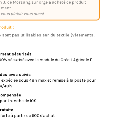
n J.
de Morsang sur orge a acheté ce produit
mment
 vous plaisir vous aussi
oduit :
 sont pas utilisables sur du textile (vêtements,
)
iement sécurisés
0% sécurisé avec le module du Crédit Agricole E-
ides avec suivis
xpédiée sous 48h max et remise à la poste pour
24/48h
écompensée
par tranche de 10€
ratuite
fferte à partir de 60€ d'achat