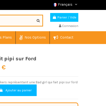
Français
Panier
/
Vide
Connexion
s Plans
Nos Options
Contact
it pipi sur Ford
0 €
kers représentant une Bad girl qui fait pipi sur ford
Ajouter au panier