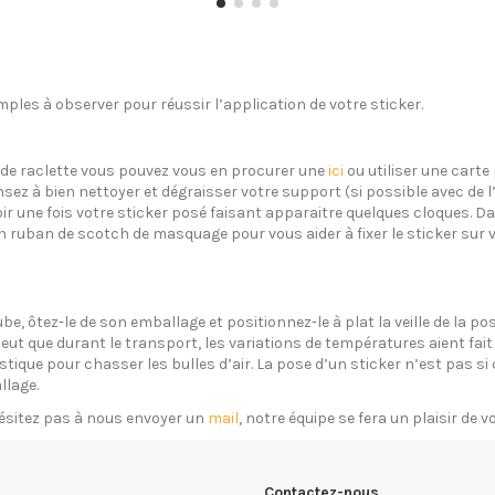
ples à observer pour réussir l’application de votre sticker.
s de raclette vous pouvez vous en procurer une
ici
ou utiliser une carte 
sez à bien nettoyer et dégraisser votre support (si possible avec de 
oir une fois votre sticker posé faisant apparaitre quelques cloques. Dan
un ruban de scotch de masquage pour vous aider à fixer le sticker sur 
ube, ôtez-le de son emballage et positionnez-le à plat la veille de la 
eut que durant le transport, les variations de températures aient fait 
plastique pour chasser les bulles d’air. La pose d’un sticker n’est pas 
llage.
ésitez pas à nous envoyer un
mail
, notre équipe se fera un plaisir de 
Contactez-nous