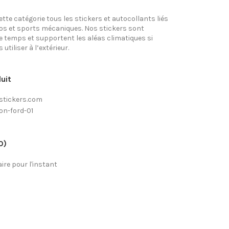
tte catégorie tous les stickers et autocollants liés
tos et sports mécaniques. Nos stickers sont
e temps et supportent les aléas climatiques si
utiliser à l’extérieur.
uit
stickers.com
on-ford-01
0)
re pour l'instant