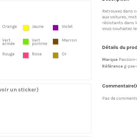
Retrouvez dans ce
aux voitures, mo
résistants dans l
Orange
Jaune
Violet
vous souhaitez les 
Vert
Vert
Marron
armée
pomme
Détails du prod
Rouge
Rose
Or
Marque
Passion-
Référence
g-pee-
Commentaire
(
oir un sticker)
Pas de commentai