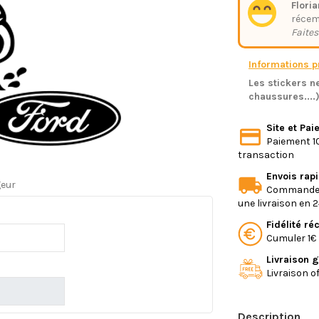
Floria
réce
Faites
Informations pr
Les stickers ne
chaussures....
Site et Pa
Paiement 10
transaction
Envois rap
geur
Commande e
une livraison en 
Fidélité r
Cumuler 1€ 
Livraison g
Livraison o
Description