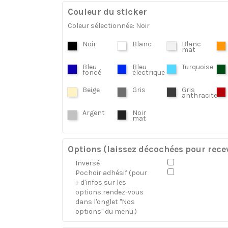
Couleur du sticker
Coleur sélectionnée: Noir
Noir
Blanc
Blanc
mat
Bleu
Bleu
Turquoise
foncé
électrique
Beige
Gris
Gris
anthracite
Argent
Noir
mat
Options (laissez décochées pour recev
Inversé
Pochoir adhésif (pour
+ d'infos sur les
options rendez-vous
dans l'onglet "Nos
options" du menu.)