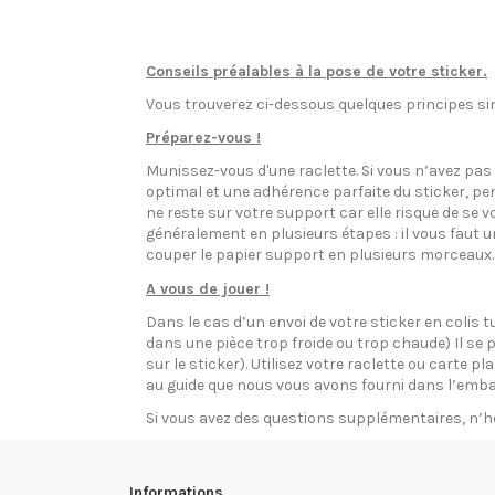
Conseils préalables à la pose de votre sticker.
Vous trouverez ci-dessous quelques principes sim
Préparez-vous !
Munissez-vous d'une raclette. Si vous n’avez pa
optimal et une adhérence parfaite du sticker, pen
ne reste sur votre support car elle risque de se v
généralement en plusieurs étapes : il vous faut 
couper le papier support en plusieurs morceaux.
A vous de jouer !
Dans le cas d’un envoi de votre sticker en colis t
dans une pièce trop froide ou trop chaude) Il se p
sur le sticker). Utilisez votre raclette ou carte 
au guide que nous vous avons fourni dans l’emba
Si vous avez des questions supplémentaires, n’h
Informations