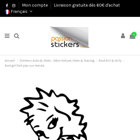
Mon compte
Livraison gratuite dès 60€ d'achat
Français
0
Accueil
Stickers Auto & Moto – Déco Voiture, Moto & Racing
Bad Girl & Girly
Bad girl fait pipi sur Honda