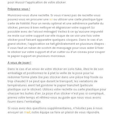
pour réussir l’application de votre sticker.
Préparez-vous !
Munissez-vous d'une raclette. Si vous n’avez pas de raclette vous
pouvez vous en procurer une
ici
ou utiliser une carte plastique type
carte de fidélité. Pour un rendu optimal et une adhérence parfaite du
sticker, pensez à bien nettoyer et dégraisser votre support (si
possible avec de l’alcool ménager) Veillez à ce qu’aucune impureté
ne reste sur votre support car elle risque de se voir une fois votre
sticker posé faisant apparaitre quelques cloques. Dans le cas d’un
grand sticker, l’application se fait généralement en plusieurs étapes :
il vous faut un ruban de scotch de masquage pour vous aider à fixer
le sticker sur votre support et d’un cutter ou d’un ciseau pour couper
le papier support en plusieurs morceaux.
A vous de jouer !
Dans le cas d’un envoi de votre sticker en colis tube, ôtez-le de son
emballage et positionnez-le à plat la veille de la pose pour lui
redonner forme plate (ne pas stocker dans une pièce trop froide ou
trop chaude) Il se peut que durant le transport, les variations de
températures aient fait gondoler le papier transfert (pellicule
plastique sur le sticker). Utilisez votre raclette ou carte plastique pour
chasser les bulles d’air. La pose d’un sticker n’est pas si compliqué,
prenez votre temps et référez-vous au guide que nous vous avons
fourni dans l’emballage.
Si vous avez des questions supplémentaires, n’hésitez pas à nous
envoyer un
mail
, notre équipe se fera un plaisir de vous répondre.