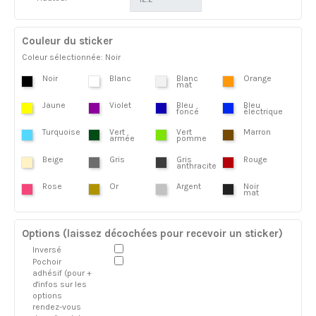
Couleur du sticker
Coleur sélectionnée: Noir
Noir
Blanc
Blanc
Orange
mat
Jaune
Violet
Bleu
Bleu
foncé
électrique
Turquoise
Vert
Vert
Marron
armée
pomme
Beige
Gris
Gris
Rouge
anthracite
Rose
Or
Argent
Noir
mat
Options (laissez décochées pour recevoir un sticker)
Inversé
Pochoir
adhésif (pour +
d'infos sur les
options
rendez-vous